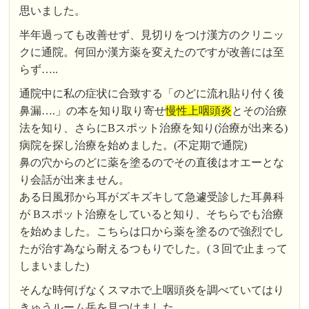
思いました。
半年過っても改善せず、見切りをつけ漢方のクリニッ
クに通院。何回か漢方薬を変えたのですが改善には至
らず…..
通院中に私の症状に合致する「のどに流れ貼り付く後
鼻漏….」の本を知り取り寄せ
慢性上咽頭炎
とその治療
法を知り、さらにBスポット治療を知り(治療が出来る)
病院を探し治療を始めました。(不定期で通院)
鼻の穴からのどに薬を塗るのでその直後はオエーとな
り会話が出来ません。
ある日風邪から耳がズキズキして急遽受診した耳鼻科
が Bスポット治療をしていると知り、そちらでも治療
を始めました。こちらは口から薬を塗るので強烈でし
たが治す為なら耐えるつもりでした。(３回で止まって
しまいました)
そんな時何げなくスマホで上咽頭炎を調べていてはり
きゅうルーム岳を見つけました。