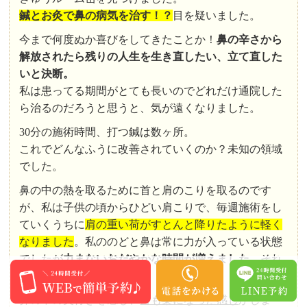
鍼とお灸で鼻の病気を治す！？
目を疑いました。
今まで何度ぬか喜びをしてきたことか！
鼻の辛さから
解放されたら残りの人生を生き直したい、立て直した
いと決断。
私は患ってる期間がとても長いのでどれだけ通院した
ら治るのだろうと思うと、気が遠くなりました。
30分の施術時間、打つ鍼は数ヶ所。
これでどんなふうに改善されていくのか？未知の領域
でした。
鼻の中の熱を取るために首と肩のこりを取るのです
が、私は子供の頃からひどい肩こりで、毎週施術をし
ていくうちに
肩の重い荷がすとんと降りたように軽く
なりました
。私ののどと鼻は常に力が入っている状態
でしたが
力まないおだやかな時間が増えました。
それ
が大きな変化です。
鼻の中の奥行きを感じ、
目も楽になった感じ
がしま