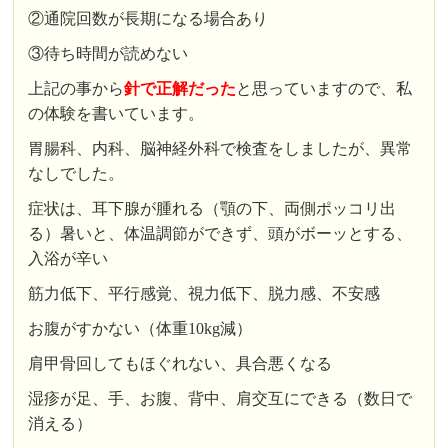
②通院回数が長期になる場合あり
③待ち時間が読めない
上記の事から
針で正解だった
と思っていますので、私
の体験を書いています。
胃腸科、内科、脳神経外科で検査をしましたが、異常
なしでした。
症状は、耳下腺が腫れる（顎の下、両側ポッコリ出
る）暑いと、体温調節ができず、頭がボーッとする、
入浴が辛い
筋力低下、平行感覚、視力低下、脱力感、不安感
お腹がすかない（体重10kg減）
肩甲骨回してもほぐれない、具合悪くなる
湿疹が足、手、お腹、背中、肩交互にできる（数日で
消える）