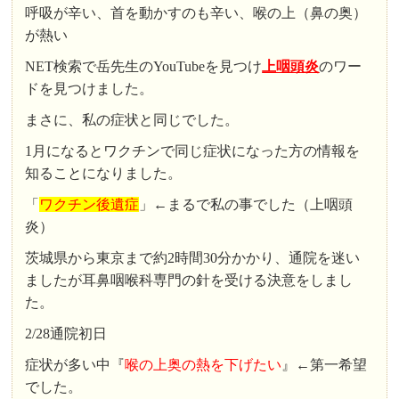
呼吸が辛い、首を動かすのも辛い、喉の上（鼻の奥）
が熱い
NET検索で岳先生のYouTubeを見つけ
上咽頭炎
のワー
ドを見つけました。
まさに、私の症状と同じでした。
1月になるとワクチンで同じ症状になった方の情報を
知ることになりました。
「
ワクチン後遺症
」←まるで私の事でした（上咽頭
炎）
茨城県から東京まで約2時間30分かかり、通院を迷い
ましたが耳鼻咽喉科専門の針を受ける決意をしまし
た。
2/28通院初日
症状が多い中『
喉の上奥の熱を下げたい
』←第一希望
でした。