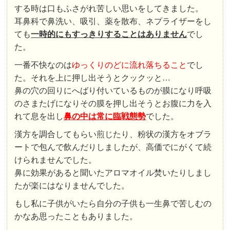
する時は口もふさがれ苦しい思いをしてきました。
耳鼻科で鼻洗い、吸引、薬を散布、ネプライザーをし
ても
一時的にもすっきりすることはありません
でし
た。
一番不快なのは
ゆっくりのどに流れ落ちること
でし
た。それを上に押し出そうとクックッと…
鼻の穴の回りにへばり付いているものが膜になり呼吸
のさまたげになりその膜を押し出そうとお腹に力を入
れて息を出し
鼻の中は常に臨戦態勢
でした。
漢方を調合してもらい煎じたり、粉状の漢方をオブラ
ートで包んで飲んだりしましたが、高価でにがくて続
けられませんでした。
鼻に効果があると聞いたアロマオイル焚いたりしまし
たが楽にはなりませんでした。
もし私に子供がいたら自分の子供も一生鼻で苦しむの
かなあ思ったこともありました。