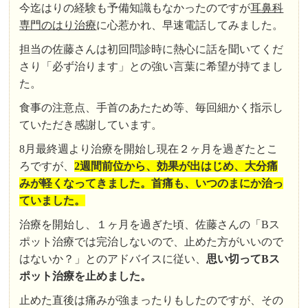
今迄はりの経験も予備知識もなかったのですが
耳鼻科
専門のはり治療
に心惹かれ、早速電話してみました。
担当の佐藤さんは初回問診時に熱心に話を聞いてくだ
さり「必ず治ります」との強い言葉に希望が持てまし
た。
食事の注意点、手首のあたため等、毎回細かく指示し
ていただき感謝しています。
8月最終週より治療を開始し現在２ヶ月を過ぎたとこ
ろですが、
2週間前位から、効果が出はじめ、大分痛
みが軽くなってきました。首痛も、いつのまにか治っ
ていました。
治療を開始し、１ヶ月を過ぎた頃、佐藤さんの「Bス
ポット治療では完治しないので、止めた方がいいので
はないか？」とのアドバイスに従い、
思い切ってBス
ポット治療を止めました。
止めた直後は痛みが強まったりもしたのですが、その