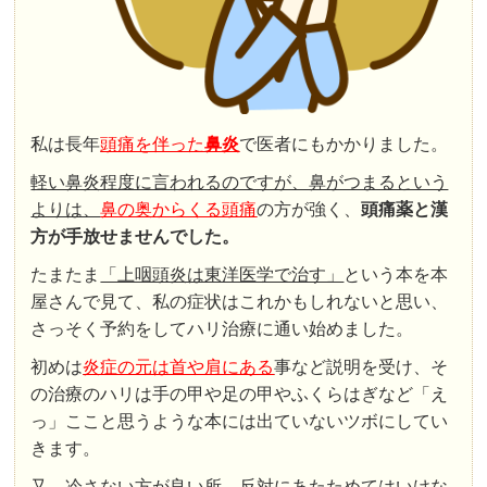
私は長年
頭痛を伴った
鼻炎
で医者にもかかりました。
軽い鼻炎程度に言われるのですが、鼻がつまるという
よりは、
鼻の奥からくる頭痛
の方が強く、
頭痛薬と漢
方が手放せませんでした。
たまたま
「上咽頭炎は東洋医学で治す」
という本を本
屋さんで見て、私の症状はこれかもしれないと思い、
さっそく予約をしてハリ治療に通い始めました。
初めは
炎症の元は首や肩にある
事など説明を受け、そ
の治療のハリは手の甲や足の甲やふくらはぎなど「え
っ」ここと思うような本には出ていないツボにしてい
きます。
又、
冷さない方が良い所
、
反対にあたためてはいけな