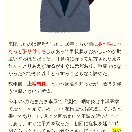
来院したのは偶然だった。10年くらい前に
鼻〜喉にべ
たっと張り付く感じ
があって甲状腺がおかしいのか勘
違いするほどだった。耳鼻科に行って処方された薬を
飲んで
とりあえず治るがすぐに元どおり
。重症ではな
かったのでそれ以上どうすることもなく諦めた。
数年前「
上咽頭炎
」という病名を知ったが、激痛を伴
う治療ときいて断念。
今年の8月たまたま本屋で『慢性上咽頭炎は東洋医学
で治す』を見て、めまい・花粉症他も関連していると
書いてあり、
1ヶ月に２回めまいで不調が続いた
こと
もあり、すぐに予約を取った。初回に症状を延々1時
間くらい？聴いてもらい気分ともに軽くなった。
自分