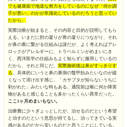
でも健康面で地道な努力をしているのになぜ「何か調
子が悪い」のかが常識化しているのだろうと思ってい
たから。
実際治療が始まると、その内容と目的が説明してもら
える。いまだに肘の凝りが胃の凝りにつながり、それ
が鼻の裏に繋がる仕組みは謎だが、よく考えればアレ
ロックがアレルギーに、トラベルミンがめまいにき
く、西洋医学の仕組みもよく知らずに服用しているの
だから、それと同じだ。
実際施術後は鼻がすっきりす
る
。具体的にいうと鼻の裏側の鼈甲飴みたいなのが緩
くなって溶け出す感じ。「カサブタが知らないうちに
剥がれた」みたいな時もある。通院前は喉に何か障害
物があると感じることも多かったくらい異常だった。
ここ1ヶ月めまいもない。
治療費に少々ぎょっとしたが、治せるのだという希望
と治すのだという意思が持てるし、治ってきている実
感があるのだから安いものだと思うことにしている。