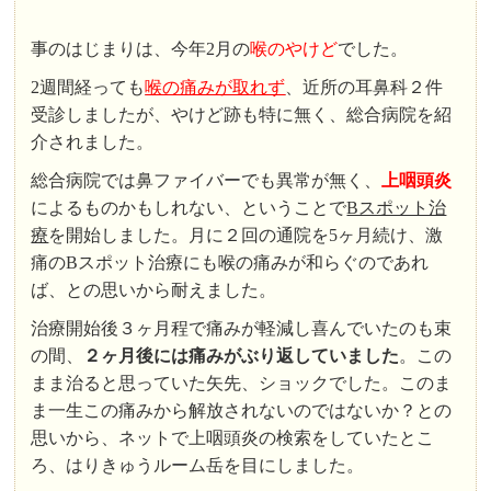
事のはじまりは、今年2月の
喉のやけど
でした。
2週間経っても
喉の痛みが取れず
、近所の耳鼻科２件
受診しましたが、やけど跡も特に無く、総合病院を紹
介されました。
総合病院では鼻ファイバーでも異常が無く、
上咽頭炎
によるものかもしれない、ということで
Bスポット治
療
を開始しました。月に２回の通院を5ヶ月続け、激
痛のBスポット治療にも喉の痛みが和らぐのであれ
ば、との思いから耐えました。
治療開始後３ヶ月程で痛みが軽減し喜んでいたのも束
の間、
２ヶ月後には痛みがぶり返していました
。この
まま治ると思っていた矢先、ショックでした。このま
ま一生この痛みから解放されないのではないか？との
思いから、ネットで上咽頭炎の検索をしていたとこ
ろ、はりきゅうルーム岳を目にしました。