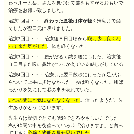
ゅうルーム岳」さんを見つけて藁をもすがるおもいで
治療をお願い致しました。
治療1回目・・・
終わった直後は体が軽く
帰宅まで楽
でしたが翌日元に戻りました。
治療2回目・・・治療後５日目頃から
喉も少し良くな
って来た気がした
。体も軽くなった。
治療3回目・・・腰がだるく鍼を腰にもした。治療後
３日目まだ喉に鼻汁がつっかえている感じがしている
治療4回目・・・治療した翌日散歩に行ったが足がふ
らついて上手に歩けなかった。腰は軽くなった。腰ば
っかりを気にして喉の事を忘れていた。
いつの間にか気にならなくなった
。治ったようだ。先
生ありがとうございます。
先生方は親切でとても信頼できるやさしい方でした。
私が暗闇の中を彷徨っている時「治りますよ」と言っ
て下さり
心強く光明を見た思いでした
。