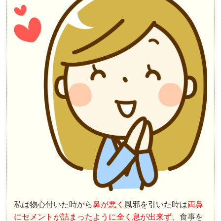
私は物心付いた時から
鼻が悪く
風邪を引いた時は
両鼻
にセメントが詰まったように全く息が出来ず
、食事を