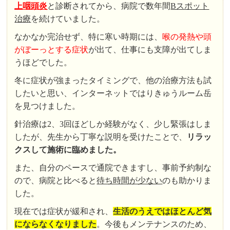
上咽頭炎
と診断されてから、病院で数年間
Bスポット
治療
を続けていました。
なかなか完治せず、特に寒い時期には、
喉の発熱や頭
がぼーっとする症状
が出て、仕事にも支障が出てしま
うほどでした。
冬に症状が強まったタイミングで、他の治療方法も試
したいと思い、インターネットではりきゅうルーム岳
を見つけました。
針治療は2、3回ほどしか経験がなく、少し緊張はしま
したが、先生から丁寧な説明を受けたことで、
リラッ
クスして施術に臨めました。
また、自分のペースで通院できますし、事前予約制な
ので、病院と比べると
待ち時間が少ない
のも助かりま
した。
現在では症状が緩和され、
生活のうえではほとんど気
にならなくなりました
。今後もメンテナンスのため、