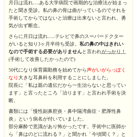
月日は流れ….ある大学病院で画期的な治療法が始まっ
たと聞き受診。私の鼻の骨は曲がっているのでそれを
手術してからではないと治療は出来ないと言われ、勇
気が出ず断念。
さらに月日は流れ…..テレビで鼻のスーパードクター
がいると知り3ヶ月半待ち受診。
私の鼻の中はきれい
なので手術する必要がありません
と言われ
がっかり！
(
手術して改善したかったので)
50代になり保育園勤務を始めてから
声がいがらっぽく
なり
大きな耳鼻科を利用することにしました。
院長に「私は親の遺伝だから一生治らないと思ってい
ます」と言ったところ「治ります」と言われ手術を決
断。
書類には「慢性副鼻腔炎・鼻中隔湾曲症・肥厚性鼻
炎」という病名が付いていました。
部分麻酔で意識があり怖かったです。手術中に医師か
ら「鼻はのどに流れる？」と聞かれ「今頃聞く？」と