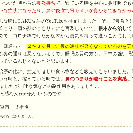
心ついた時からの
鼻炎持ち
で、寝ている時を中心に鼻呼吸でも
いな症状になった
り、
鼻の炎症で胃カメラが鼻からできなかっ
んな時にGAKU先生のYouTubeを拝見しました。そこで鼻炎
首こり、頭の熱のこもり）にも言及していて、
根本から治して
ので、コロナ禍でしたが栃木から勇気を持って通うことにしま
一回通って、
２〜３ヶ月で、鼻の通りが良くなっているのを実
も鼻の通りは悪くないようで、睡眠の質の方も、日中の強い眠
っているんじゃないかと思います。
治療の他に、控えてほしい食べ物なども教えてもらいました。
いう時と、控えている時では、
鼻のつまりが違うことを実感
し
ましたが、吐き気などの副作用もありました…
と感なんかかわいいものです。
都宮市 技術職
ものではありません。