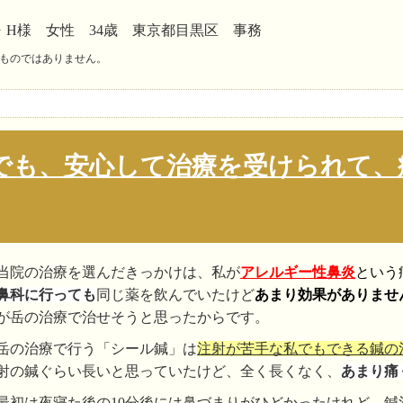
・H様 女性 34歳 東京都目黒区 事務
ものではありません。
でも、安心して治療を受けられて、
当院の治療を選んだきっかけは、私が
アレルギー性鼻炎
という
鼻科に行っても
同じ薬を飲んでいたけど
あまり効果がありませ
が岳の治療で治せそうと思ったからです。
岳の治療で行う「シール鍼」は
注射が苦手な私でもできる鍼の
射の鍼ぐらい長いと思っていたけど、全く長くなく、
あまり痛
最初は夜寝た後の10分後には鼻づまりがひどかったけれど、鍼