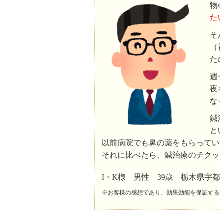
物
た
そ
（
た
週
夜
な
鍼
と
以前病院でも鼻の薬をもらってい
それに比べたら、鍼治療のチクッ
I・K様 男性 39歳 栃木県宇
※お客様の感想であり、効果効能を保証する