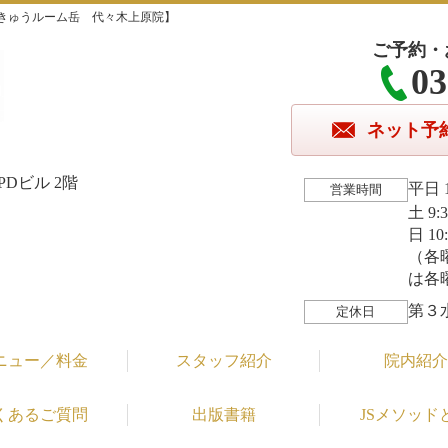
きゅうルーム岳 代々木上原院】
ご予約・
03
ネット予
Dビル 2階
平日 1
営業時間
土 9:
日 10
（各
は各
第３
定休日
ニュー／料金
スタッフ紹介
院内紹介
くあるご質問
出版書籍
JSメソッド