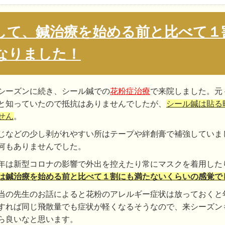
して、鍼治療を始める前と比べて１
なりました！
シーズンに続き、シール鍼での
花粉症治療
で来院しました。元
と知っていたので抵抗はありませんでしたが、
シール鍼は貼る
せん
。
じなどの少し剥がれやすい所はテープや絆創膏で補強していま
何もありませんでした。
年は新型コロナの影響で外出を控えたり常にマスクを着用した
は
鍼治療を始める前と比べて１割にも満たないくらいの感覚で
当の先生のお話によると花粉のアレルギー症状は放っておくと
すれば同じ飛散量でも症状が軽くなるそうなので、来シーズン
ら良いなと思います。