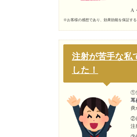
A
※お客様の感想であり、効果効能を保証する
注射が苦手な私
した！
①
耳
炎
②
注
③