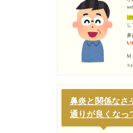
w
治
し
鼻
い
M
※
鼻炎と関係なさ
通りが良くなっ