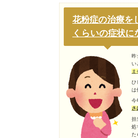
花粉症の治療を
くらいの症状に
昨
い
ま
ひ
は
今
さ
担
処
た