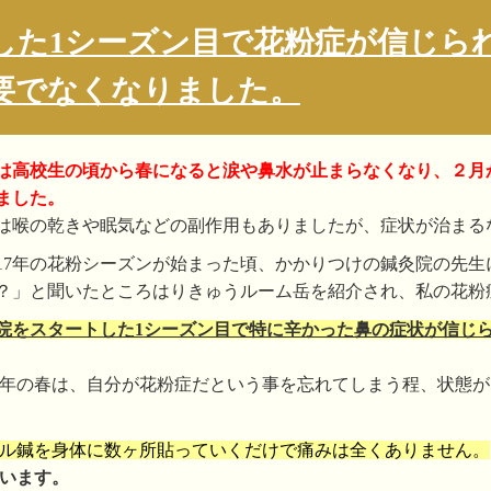
した1シーズン目で花粉症が信じら
要でなくなりました。
は高校生の頃から春になると涙や鼻水が止まらなくなり、２月
ました。
は喉の乾きや眠気などの副作用もありましたが、症状が治まる
017年の花粉シーズンが始まった頃、かかりつけの鍼灸院の先
？」と聞いたところはりきゅうルーム岳を紹介され、私の花粉
院をスタートした1シーズン目で特に辛かった鼻の症状が信じ
17年の春は、自分が花粉症だという事を忘れてしまう程、状態
ル鍼を身体に数ヶ所貼っていくだけで痛みは全くありません。
います。