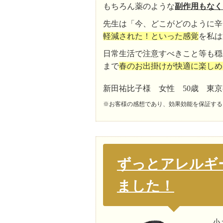
もちろん薬のような
副作用もなく
先生は「今、どこがどのように辛
軽減された！といった感覚
を私は
日常生活で注意すべきこと等も穏
まで
春のお出掛けが快適に楽しめ
新田祐比子様 女性 50歳 東
※お客様の感想であり、効果効能を保証する
ずっとアレルギ
ました！
小