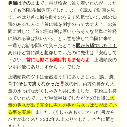
鼻漏はそのまま
で、再び検索し辿り着いたのが、また
しても当院(岳鍼灸院)でした。よーく読んで動画を見
て、やはり首に鍼を刺すのを見て怖気づいて…鍼の知
識のある知人に「首に鍼を刺すのって大丈夫？」の質
問に対して「首の筋肉層は厚いからそんな簡単に神経
に触れる事は無いから」と…意を決して当院に来て、
一通りお話を聞いて貰ったところ
眼から鱗でした！！
あれほど首に鍼と想像していたのに先生は『安心して
下さい。
首にも顔にも鍼は打ちませんよ
上咽頭炎の
ツボは他にありますから～』でした。
上咽頭炎のツボは全然違う所にありました。(腕、脚、
背中)
そして痛くなかった
次の日、両方の鼻から大
量の水っぱながくしゃみと共に出ました。花粉症も持
っていたので、まだ半信半疑でしたがその3日後に
大
量の鼻水が出て完全に両方の鼻から水っぱなが出てい
る事を実感
しました。(くしゃみもすごかった)鼻から
ハナが出て来たのは2年以上ぶりでした。本当に驚き
ました！