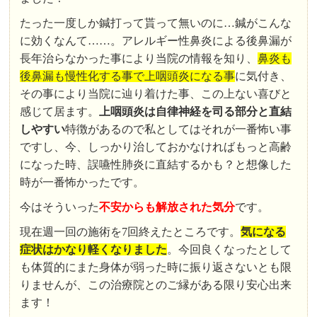
たった一度しか鍼打って貰って無いのに…鍼がこんな
に効くなんて……。アレルギー性鼻炎による後鼻漏が
長年治らなかった事により当院の情報を知り、
鼻炎も
後鼻漏も慢性化する事で上咽頭炎になる事
に気付き、
その事により当院に辿り着けた事、この上ない喜びと
感じて居ます。
上咽頭炎は自律神経を司る部分と直結
しやすい
特徴があるので私としてはそれが一番怖い事
ですし、今、しっかり治しておかなければもっと高齢
になった時、誤嚥性肺炎に直結するかも？と想像した
時が一番怖かったです。
今はそういった
不安からも解放された気分
です。
現在週一回の施術を7回終えたところです。
気になる
症状はかなり軽くなりました
。今回良くなったとして
も体質的にまた身体が弱った時に振り返さないとも限
りませんが、この治療院とのご縁がある限り安心出来
ます！