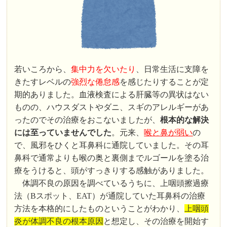
若いころから、
集中力を欠いたり
、日常生活に支障を
きたすレベルの
強烈な倦怠感
を感じたりすることが定
期的ありました。血液検査による肝臓等の異状はない
ものの、ハウスダストやダニ、スギのアレルギーがあ
ったのでその治療をおこないましたが、
根本的な解決
には至っていませんでした
。元来、
喉と鼻が弱い
の
で、風邪をひくと耳鼻科に通院していました。その耳
鼻科で通常よりも喉の奥と裏側までルゴールを塗る治
療をうけると、頭がすっきりする感触がありました。
体調不良の原因を調べているうちに、上咽頭擦過療
法（Bスポット、EAT）が通院していた耳鼻科の治療
方法を本格的にしたものということがわかり、
上咽頭
炎が体調不良の根本原因
と想定し、その治療を開始す