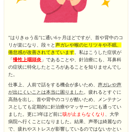
”はりきゅう岳”に通い6ヶ月ほどですが、首や背中のコ
リが楽になり、段々と
声ガレや喉のヒリツキや不眠、
倦怠感が改善されてきています
。私はこうした症状が
「
慢性上咽頭炎
」であることや、針治療にも、耳鼻科
の症状に特化したところがあることを知りませんでし
た。
仕事上、人前で話をする機会が多いため、
声ガレや声
が出にくいことは本当に困りました
。疲れるとすぐに
高熱を出し、首や背中のコリが酷いため、メンテナン
スとしても定期的に針治療やマッサージにも通ってい
ました。更に3年ほど前に
咳が止まらなくなり
、大学
病院へ行くことになりました。結果、声帯は綺麗なの
で、疲れやストレスが影響しているのではないかとい