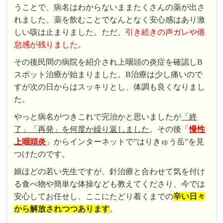
うことで、病名はわからないままたくさんの薬が出さ
れました。薬を飲むことでなんとなく安心感はあり激
しい咳は止まりました。ただ、
引き続きの声ガレや倦
怠感が残りました
。
その後民間の病院を紹介され上咽頭の炎症を確認しB
スポット治療が始まりました。B治療は少し痛いので
すが次の日からはスッキリとし、体調も良くなりまし
た。
やっと病名がつきこれで完治かと思いましたが
「終
了」「再発」を何度か繰り返しました
。その後「
慢性
上咽頭炎
」からインターネットで”はりきゅう岳”を見
つけたのです。
娘ほどの若い先生ですが、針治療と合わせて気を付け
る食べ物や簡単な体操なども教えてくださり、今では
安心してお任せし、ここにたどり着くまでの
辛い日々
から解放されつつあります
。