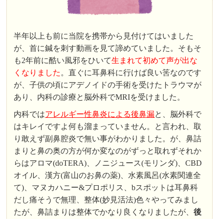
半年以上も前に当院を携帯から見付けてはいました
が、首に鍼を刺す動画を見て諦めていました。そもそ
も2年前に酷い風邪をひいて
生まれて初めて声が出な
くなりました
。直ぐに耳鼻科に行けば良い筈なのです
が、子供の頃にアデノイドの手術を受けたトラウマが
あり、内科の診療と脳外科でMRIを受けました。
内科では
アレルギー性鼻炎による後鼻漏
と、脳外科で
はキレイですよ何も溜まっていません。と言われ、取
り敢えず副鼻腔炎で無い事がわかりました。が、鼻詰
まりと鼻の奥の方が何か変なのがずっと取れずそれか
らはアロマ(doTERA)、ノニジュース(モリンダ)、CBD
オイル、漢方(富山のお鼻の薬)、水素風呂(水素関連全
て)、マヌカハニー&プロポリス、bスポットは耳鼻科
だし痛そうで無理、整体(妙見活法)色々やってみまし
たが、鼻詰まりは整体でかなり良くなりましたが、
後