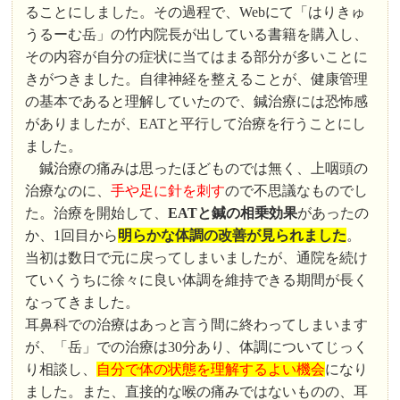
ることにしました。その過程で、Webにて「はりきゅ
うるーむ岳」の竹内院長が出している書籍を購入し、
その内容が自分の症状に当てはまる部分が多いことに
きがつきました。自律神経を整えることが、健康管理
の基本であると理解していたので、鍼治療には恐怖感
がありましたが、EATと平行して治療を行うことにし
ました。
鍼治療の痛みは思ったほどものでは無く、上咽頭の
治療なのに、
手や足に針を刺す
ので不思議なものでし
た。治療を開始して、
EATと鍼の相乗効果
があったの
か、1回目から
明らかな体調の改善が見られました
。
当初は数日で元に戻ってしまいましたが、通院を続け
ていくうちに徐々に良い体調を維持できる期間が長く
なってきました。
耳鼻科での治療はあっと言う間に終わってしまいます
が、「岳」での治療は30分あり、体調についてじっく
り相談し、
自分で体の状態を理解するよい機会
になり
ました。また、直接的な喉の痛みではないものの、耳