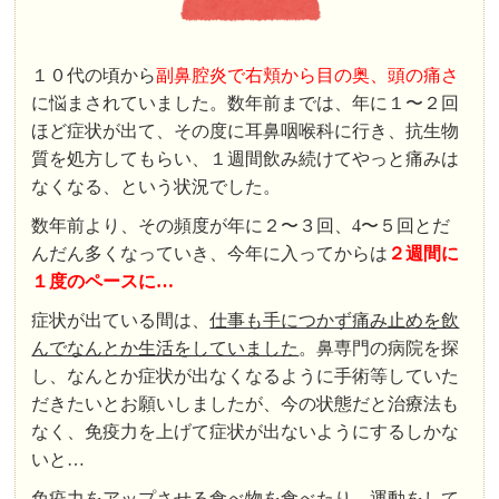
１０代の頃から
副鼻腔炎で右頬から目の奥、頭の痛さ
に悩まされていました。数年前までは、年に１〜２回
ほど症状が出て、その度に耳鼻咽喉科に行き、抗生物
質を処方してもらい、１週間飲み続けてやっと痛みは
なくなる、という状況でした。
数年前より、その頻度が年に２〜３回、4〜５回とだ
んだん多くなっていき、今年に入ってからは
２週間に
１度のペースに…
症状が出ている間は、
仕事も手につかず痛み止めを飲
んでなんとか生活をしていました
。鼻専門の病院を探
し、なんとか症状が出なくなるように手術等していた
だきたいとお願いしましたが、今の状態だと治療法も
なく、免疫力を上げて症状が出ないようにするしかな
いと…
免疫力をアップさせる食べ物を食べたり、運動をして