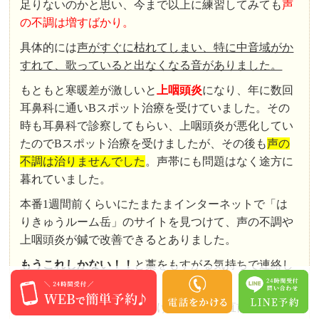
足りないのかと思い、今まで以上に練習してみても
声
の不調は増すばかり。
具体的には
声がすぐに枯れてしまい、特に中音域がか
すれて、歌っていると出なくなる音がありました。
もともと寒暖差が激しいと
上咽頭炎
になり、年に数回
耳鼻科に通いBスポット治療を受けていました。その
時も耳鼻科で診察してもらい、上咽頭炎が悪化してい
たのでBスポット治療を受けましたが、その後も
声の
不調は治りませんでした
。声帯にも問題はなく途方に
暮れていました。
本番1週間前くらいにたまたまインターネットで「は
りきゅうルーム岳」のサイトを見つけて、声の不調や
上咽頭炎が鍼で改善できるとありました。
もうこれしかない！！
と藁をもすがる気持ちで連絡し
ました。
「声がかすれて困っているけれど、本番直前でもいい