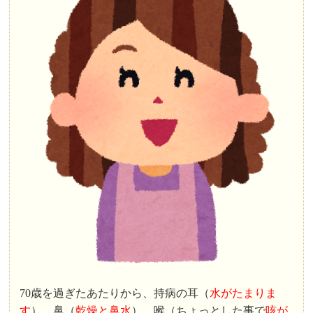
70歳を過ぎたあたりから、持病の耳（
水がたまりま
す
）、鼻（
乾燥と鼻水
）、喉（ちょっとした事で
咳が