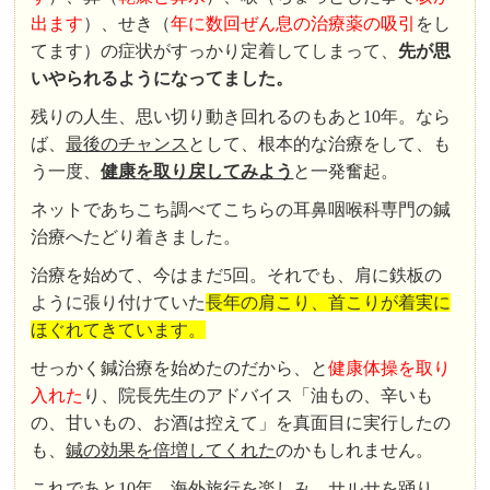
出ます
）、せき（
年に数回ぜん息の治療薬の吸引
をし
てます）の症状がすっかり定着してしまって、
先が思
いやられるようになってました。
残りの人生、思い切り動き回れるのもあと10年。なら
ば、
最後のチャンス
として、根本的な治療をして、も
う一度、
健康を取り戻してみよう
と一発奮起。
ネットであちこち調べてこちらの耳鼻咽喉科専門の鍼
治療へたどり着きました。
治療を始めて、今はまだ5回。それでも、肩に鉄板の
ように張り付けていた
長年の肩こり、首こりが着実に
ほぐれてきています。
せっかく鍼治療を始めたのだから、と
健康体操を取り
入れた
り、院長先生のアドバイス「油もの、辛いも
の、甘いもの、お酒は控えて」を真面目に実行したの
も、
鍼の効果を倍増してくれた
のかもしれません。
これであと10年、海外旅行を楽しみ、サルサを踊り、