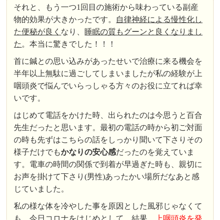
それと、もう一つ1回目の施術から味わっている副産
物的効果が大きかったです。
自律神経による慢性化し
た便秘が良く
なり、
睡眠の質もグーンと良くなりまし
た
。本当に驚きでした！！！
首に鍼との思い込みがあったせいで治療に来る機会を
半年以上無駄に過ごしてしまいましたが私の経験が上
咽頭炎で悩んでいらっしゃる方々のお役に立てれば幸
いです。
はじめて電話をかけた時、出られたのは今思うと百合
先生だったと思います。最初の電話の時から初ご対面
の時も先ずはこちらの話をしっかり聞いて下さりその
様子だけでも
かなりの安心感
だったのを覚えていま
す。電車の時間の関係で到着が早過ぎた時も、親切に
お声を掛けて下さり(男性)あったかい場所だなあと感
じていました。
私の様な体を冷やした事を原因とした風邪じゃなくて
も、今日コロナをはじめとして、結果、
上咽頭炎を発