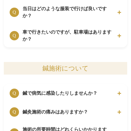
施術をしているスタッフは専門分野の研修を修
LINE公式アカウントで、問い合わせをお願い
了したエキスパートです。
当日はどのような服装で行けば良いです
保険は、お使い頂けません。
A
します。
Q
か？
当院の施術は完全自費治療となっております。
車で行きたいのですが、駐車場はあります
施術の際には、当院で用意している施術着に着
A
Q
か？
替えて頂きます。
ご来院の時は、普段着でお越し頂いて構いませ
ん。
はりきゅうルーム岳 代々木上原院は、駐車ス
A
ペースがありません。
鍼施術について
近くのコインパーキングのご利用をお願いしま
す。
鍼で病気に感染したりしませんか？
Q
はりきゅうルーム岳 代々木上院の鍼は、全て
鍼灸施術の痛みはありますか？
A
Q
ディスポーザブル(使い捨て)のものを使用して
います。
施術の所要時間はどれくらいかかります
痛みの程度は、個人差がありますが、どのくら
A