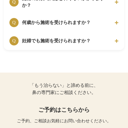
感染症の危険は全くありませんので、ご安心く
Q
か？
いの感覚かというと、爪楊枝の先で“チョン”と
ださい。
されたくらいです。
はりきゅうルーム岳 代々木上原へ来院された
20分前後です。
何歳から施術を受けられますか？
A
Q
方のほとんどが、「思っていた痛みと違う」と
初診の場合は、問診や詳しい説明がありますの
施術を受けて安心されます。
で、初診時のみ1時間程かかります。
ご本人が鍼灸施術に前向きであれば受けられま
妊婦でも施術を受けられますか？
A
Q
す。
はりきゅうルーム岳 代々木上原院では、小学
可能です。鍼灸施術には、副作用がないのでご
A
校低学年から受けているお子様もいます。
安心ください。
花粉症やアレルギー性鼻炎の施術では、シール
妊娠によるつわり、腰痛、肩こりで鍼灸施術を
型の鍼で痛みがないため、４歳の子も受けてい
受ける方も多くいらっしゃいます。
ます。
「もう治らない」と諦める前に、
安定期に入ってない場合ですと、通院時の移動
鼻の専門家にご相談ください。
での身体への負担を考慮し、お断りする場合も
あります。
ご予約はこちらから
ご予約、ご相談お気軽にお問い合わせください。