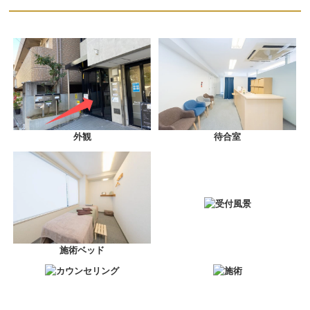
外観
待合室
受付風景
施術ベッド
カウンセリング
施術