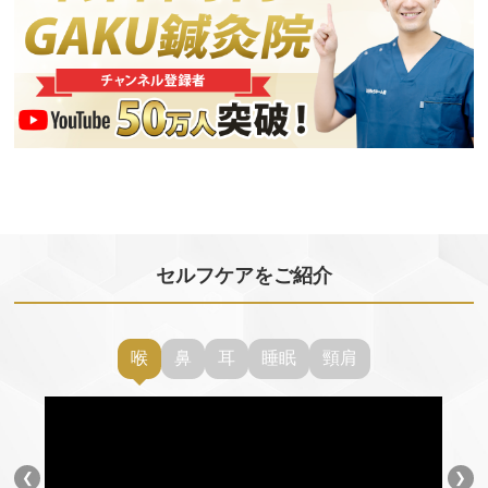
セルフケアをご紹介
喉
鼻
耳
睡眠
頸肩
❮
❯