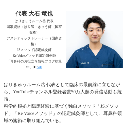
代表 大石 竜也
はりきゅうルーム岳 代表
国家資格：はり師・きゅう師（国家
資格）
アスレティックトレーナー（国家資
格）
JSメソッド認定鍼灸師
Re Voiceメソッド認定鍼灸師
「耳鼻科のお役立ち情報ブログ執筆
中」▶︎
note
はりきゅうルーム岳 代表として臨床の最前線に立ちなが
ら、YouTubeチャンネル登録者数50万人超の発信活動も統
括。
科学的根拠と臨床経験に基づく独自メソッド「JSメソッ
ド」「Re Voiceメソッド」の認定鍼灸師として、耳鼻科領
域の施術に取り組んでいる。