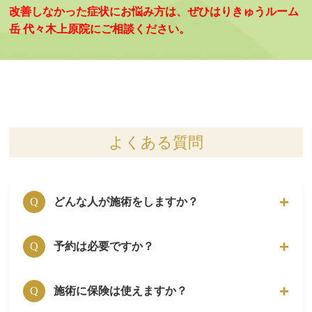
改善しなかった症状にお悩み方は、ぜひはりきゅうルーム
岳 代々木上原院にご相談ください。
よくある質問
どんな人が施術をしますか？
Q
はり師・きゅう師の国家資格を保有している者
予約は必要ですか？
A
Q
が施術を行います。
はり師・きゅう師の資格は、厚生労働省管轄の
完全予約制です。
施術に保険は使えますか？
A
Q
国家資格です。
HP上に掲載されている電話番号・WEB予約・