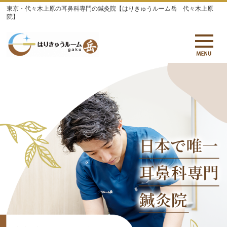
東京・代々木上原の耳鼻科専門の鍼灸院【はりきゅうルーム岳 代々木上原
院】