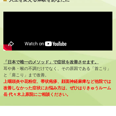
「日本で唯一のメソッド」で症状を改善させます。
耳や鼻・喉の不調だけでなく、その原因である「首こり」
と「肩こり」まで改善。
上咽頭炎や花粉症、帯状疱疹、顔面神経麻痺など他院では
改善しなかった症状にお悩み方は、ぜひはりきゅうルーム
岳 代々木上原院にご相談ください。