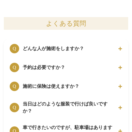
よくある質問
どんな人が施術をしますか？
Q
はり師・きゅう師の国家資格を保有している者
予約は必要ですか？
A
Q
が施術を行います。
はり師・きゅう師の資格は、厚生労働省管轄の
完全予約制です。
施術に保険は使えますか？
A
Q
国家資格です。
HP上に掲載されている電話番号・WEB予約・
施術をしているスタッフは専門分野の研修を修
LINE公式アカウントで、問い合わせをお願い
了したエキスパートです。
当日はどのような服装で行けば良いです
保険は、お使い頂けません。
A
します。
Q
か？
当院の施術は完全自費治療となっております。
車で行きたいのですが、駐車場はあります
施術の際には、当院で用意している施術着に着
A
Q