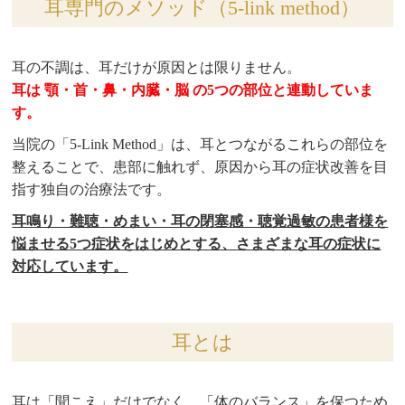
耳専門のメソッド（5-link method）
耳の不調は、耳だけが原因とは限りません。
耳は 顎・首・鼻・内臓・脳 の5つの部位と連動していま
す。
当院の「5-Link Method」は、耳とつながるこれらの部位を
整えることで、患部に触れず、原因から耳の症状改善を目
指す独自の治療法です。
耳鳴り・難聴・めまい・耳の閉塞感・聴覚過敏の患者様を
悩ませる5つ症状をはじめとする、さまざまな耳の症状に
対応しています。
耳とは
耳は「聞こえ」だけでなく、「体のバランス」を保つため