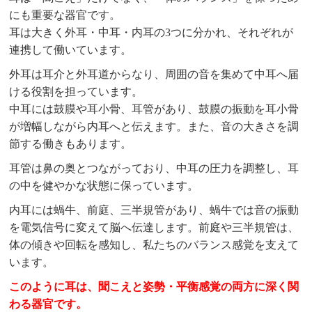
にも重要な器官です。
耳は大きく外耳・中耳・内耳の3つに分かれ、それぞれが
連携して働いています。
外耳は耳介と外耳道からなり、周囲の音を集めて中耳へ届
ける役割を担っています。
中耳には鼓膜や耳小骨、耳管があり、鼓膜の振動を耳小骨
が増幅しながら内耳へと伝えます。また、音の大きさを調
節する働きもあります。
耳管は鼻の奥とつながっており、中耳の圧力を調整し、耳
の中を健やかな状態に保っています。
内耳には蝸牛、前庭、三半規管があり、蝸牛では音の振動
を電気信号に変えて脳へ伝達します。前庭や三半規管は、
体の傾きや回転を感知し、私たちのバランス感覚を支えて
います。
このように耳は、聞こえと姿勢・平衡感覚の両方に深く関
わる器官です。