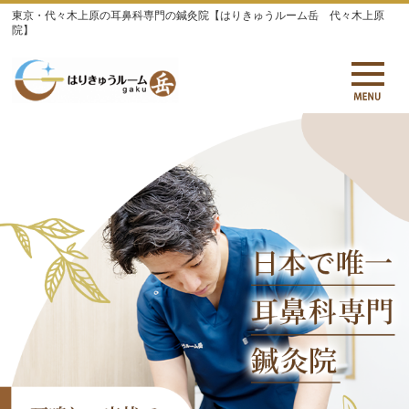
東京・代々木上原の耳鼻科専門の鍼灸院【はりきゅうルーム岳 代々木上原
院】