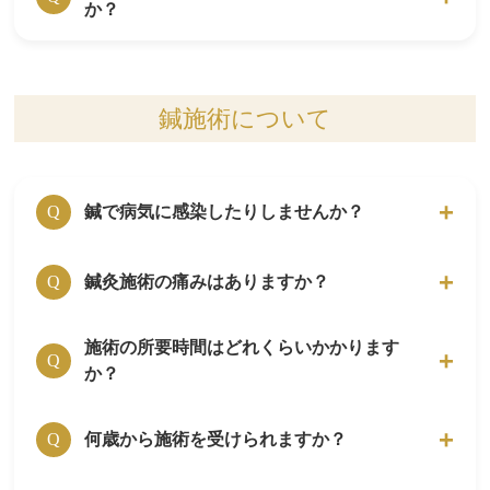
か？
替えて頂きます。
ご来院の時は、普段着でお越し頂いて構いませ
ん。
はりきゅうルーム岳 代々木上原院は、駐車ス
A
ペースがありません。
鍼施術について
近くのコインパーキングのご利用をお願いしま
す。
鍼で病気に感染したりしませんか？
Q
はりきゅうルーム岳 代々木上院の鍼は、全て
鍼灸施術の痛みはありますか？
A
Q
ディスポーザブル(使い捨て)のものを使用して
います。
施術の所要時間はどれくらいかかります
痛みの程度は、個人差がありますが、どのくら
A
感染症の危険は全くありませんので、ご安心く
Q
か？
いの感覚かというと、爪楊枝の先で“チョン”と
ださい。
されたくらいです。
はりきゅうルーム岳 代々木上原へ来院された
20分前後です。
何歳から施術を受けられますか？
A
Q
方のほとんどが、「思っていた痛みと違う」と
初診の場合は、問診や詳しい説明がありますの
施術を受けて安心されます。