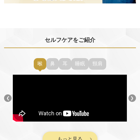
セルフケアをご紹介
喉
鼻
耳
睡眠
頸肩
❮
❯
もっと見る