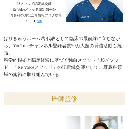
JSメソッド認定鍼灸師
Re Voiceメソッド認定鍼灸師
「耳鼻科のお役立ち情報ブログ執筆
中」▶︎
note
はりきゅうルーム岳 代表として臨床の最前線に立ちなが
ら、YouTubeチャンネル登録者数50万人超の発信活動も統
括。
科学的根拠と臨床経験に基づく独自メソッド「JSメソッ
ド」「Re Voiceメソッド」の認定鍼灸師として、耳鼻科領
域の施術に取り組んでいる。
医師監修