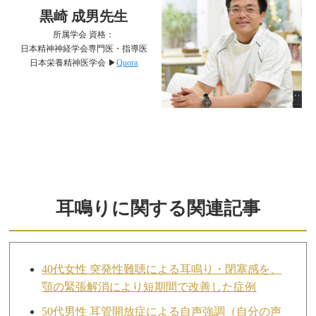
黒崎 成男先生
所属学会 資格：
日本精神神経学会専門医・指導医
日本栄養精神医学会 ▶︎
Quora
耳鳴りに関する関連記事
40代女性 突発性難聴による耳鳴り・閉塞感を、
顎の緊張解消により短期間で改善した症例
50代男性 耳管開放症による自声強調（自分の声