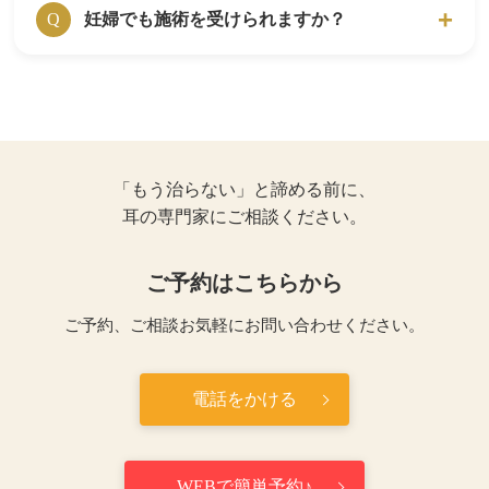
で、初診時のみ1時間程かかります。
ご本人が鍼灸施術に前向きであれば受けられま
妊婦でも施術を受けられますか？
A
Q
す。
はりきゅうルーム岳 代々木上原院では、小学
可能です。鍼灸施術には、副作用がないのでご
A
校低学年から受けているお子様もいます。
安心ください。
花粉症やアレルギー性鼻炎の施術では、シール
妊娠によるつわり、腰痛、肩こりで鍼灸施術を
型の鍼で痛みがないため、４歳の子も受けてい
受ける方も多くいらっしゃいます。
ます。
「もう治らない」と諦める前に、
安定期に入ってない場合ですと、通院時の移動
耳の専門家にご相談ください。
での身体への負担を考慮し、お断りする場合も
あります。
ご予約はこちらから
ご予約、ご相談お気軽にお問い合わせください。
電話をかける
WEBで簡単予約♪