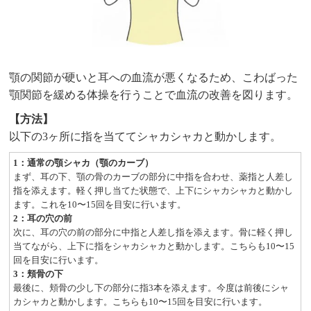
顎の関節が硬いと耳への血流が悪くなるため、こわばった
顎関節を緩める体操を行うことで血流の改善を図ります。
【方法】
以下の3ヶ所に指を当ててシャカシャカと動かします。
1：通常の顎シャカ（顎のカーブ）
まず、耳の下、顎の骨のカーブの部分に中指を合わせ、薬指と人差し
指を添えます。軽く押し当てた状態で、上下にシャカシャカと動かし
ます。これを10〜15回を目安に行います。
2：耳の穴の前
次に、耳の穴の前の部分に中指と人差し指を添えます。骨に軽く押し
当てながら、上下に指をシャカシャカと動かします。こちらも10〜15
回を目安に行います。
3：頬骨の下
最後に、頬骨の少し下の部分に指3本を添えます。今度は前後にシャ
カシャカと動かします。こちらも10〜15回を目安に行います。