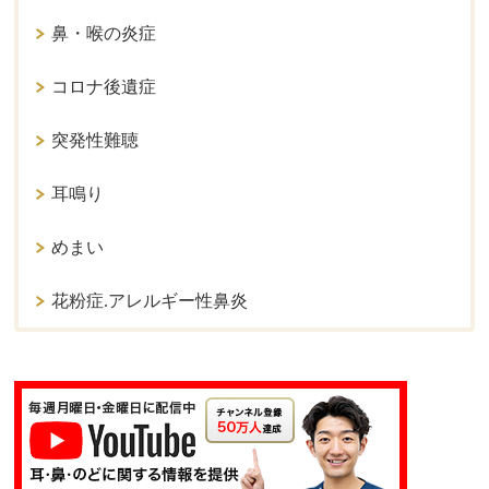
鼻・喉の炎症
コロナ後遺症
突発性難聴
耳鳴り
めまい
花粉症.アレルギー性鼻炎