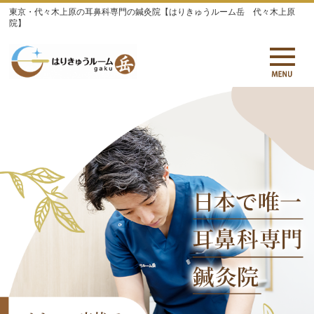
東京・代々木上原の耳鼻科専門の鍼灸院【はりきゅうルーム岳 代々木上原
院】