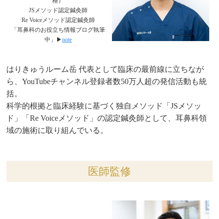
格）
JSメソッド認定鍼灸師
Re Voiceメソッド認定鍼灸師
「耳鼻科のお役立ち情報ブログ執筆
中」▶︎
note
はりきゅうルーム岳 代表として臨床の最前線に立ちなが
ら、YouTubeチャンネル登録者数50万人超の発信活動も統
括。
科学的根拠と臨床経験に基づく独自メソッド「JSメソッ
ド」「Re Voiceメソッド」の認定鍼灸師として、耳鼻科領
域の施術に取り組んでいる。
医師監修