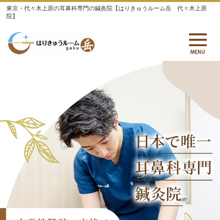
東京・代々木上原の耳鼻科専門の鍼灸院【はりきゅうルーム岳 代々木上原
院】