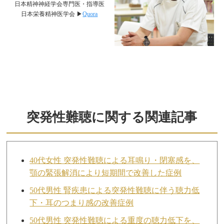
日本精神神経学会専門医・指導医
日本栄養精神医学会 ▶︎
Quora
突発性難聴に関する関連記事
40代女性 突発性難聴による耳鳴り・閉塞感を、
顎の緊張解消により短期間で改善した症例
50代男性 腎疾患による突発性難聴に伴う聴力低
下・耳のつまり感の改善症例
50代男性 突発性難聴による重度の聴力低下を、