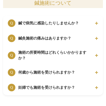
鍼施術について
近くのコインパーキングのご利用をお願いしま
す。
鍼で病気に感染したりしませんか？
Q
はりきゅうルーム岳 代々木上院の鍼は、全て
鍼灸施術の痛みはありますか？
A
Q
ディスポーザブル(使い捨て)のものを使用して
います。
施術の所要時間はどれくらいかかります
痛みの程度は、個人差がありますが、どのくら
A
感染症の危険は全くありませんので、ご安心く
Q
か？
いの感覚かというと、爪楊枝の先で“チョン”と
ださい。
されたくらいです。
はりきゅうルーム岳 代々木上原へ来院された
20分前後です。
何歳から施術を受けられますか？
A
Q
方のほとんどが、「思っていた痛みと違う」と
初診の場合は、問診や詳しい説明がありますの
施術を受けて安心されます。
で、初診時のみ1時間程かかります。
ご本人が鍼灸施術に前向きであれば受けられま
妊婦でも施術を受けられますか？
A
Q
す。
はりきゅうルーム岳 代々木上原院では、小学
可能です。鍼灸施術には、副作用がないのでご
A
校低学年から受けているお子様もいます。