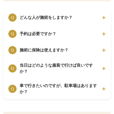
どんな人が施術をしますか？
Q
はり師・きゅう師の国家資格を保有している者
予約は必要ですか？
A
Q
が施術を行います。
はり師・きゅう師の資格は、厚生労働省管轄の
完全予約制です。
施術に保険は使えますか？
A
Q
国家資格です。
HP上に掲載されている電話番号・WEB予約・
施術をしているスタッフは専門分野の研修を修
LINE公式アカウントで、問い合わせをお願い
了したエキスパートです。
当日はどのような服装で行けば良いです
保険は、お使い頂けません。
A
します。
Q
か？
当院の施術は完全自費治療となっております。
車で行きたいのですが、駐車場はあります
施術の際には、当院で用意している施術着に着
A
Q
か？
替えて頂きます。
ご来院の時は、普段着でお越し頂いて構いませ
ん。
はりきゅうルーム岳 代々木上原院は、駐車ス
A
ペースがありません。