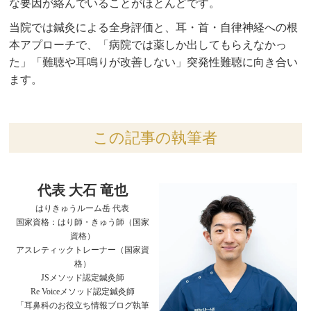
な要因が絡んでいることがほとんどです。
当院では鍼灸による全身評価と、耳・首・自律神経への根
本アプローチで、「病院では薬しか出してもらえなかっ
た」「難聴や耳鳴りが改善しない」突発性難聴に向き合い
ます。
この記事の執筆者
代表 大石 竜也
はりきゅうルーム岳 代表
国家資格：はり師・きゅう師（国家
資格）
アスレティックトレーナー（国家資
格）
JSメソッド認定鍼灸師
Re Voiceメソッド認定鍼灸師
「耳鼻科のお役立ち情報ブログ執筆