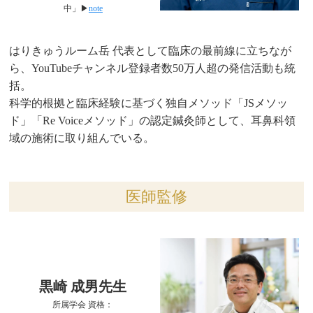
中」▶︎
note
はりきゅうルーム岳 代表として臨床の最前線に立ちなが
ら、YouTubeチャンネル登録者数50万人超の発信活動も統
括。
科学的根拠と臨床経験に基づく独自メソッド「JSメソッ
ド」「Re Voiceメソッド」の認定鍼灸師として、耳鼻科領
域の施術に取り組んでいる。
医師監修
黒崎 成男先生
所属学会 資格：