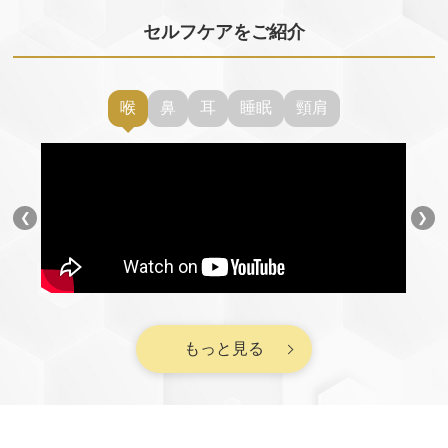
セルフケアをご紹介
喉
鼻
耳
睡眠
頸肩
❮
❯
もっと見る