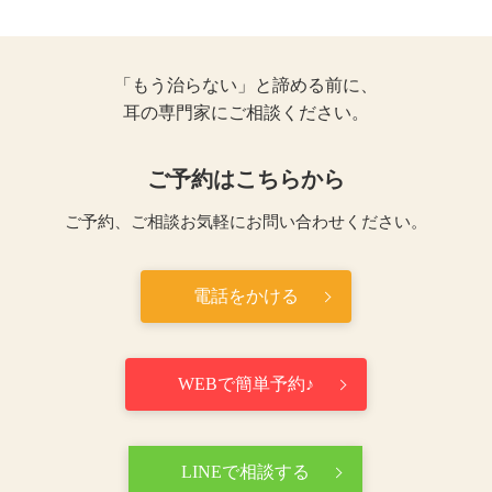
安心ください。
花粉症やアレルギー性鼻炎の施術では、シール
妊娠によるつわり、腰痛、肩こりで鍼灸施術を
型の鍼で痛みがないため、４歳の子も受けてい
受ける方も多くいらっしゃいます。
ます。
「もう治らない」と諦める前に、
安定期に入ってない場合ですと、通院時の移動
耳の専門家にご相談ください。
での身体への負担を考慮し、お断りする場合も
あります。
ご予約はこちらから
ご予約、ご相談お気軽にお問い合わせください。
電話をかける
WEBで簡単予約♪
LINEで相談する