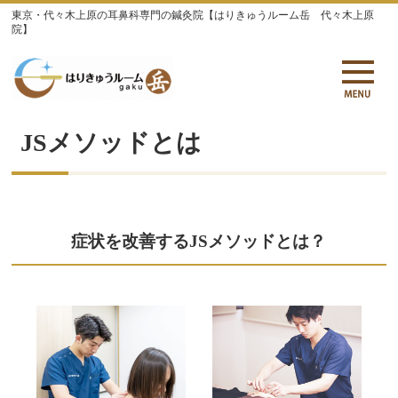
東京・代々木上原の耳鼻科専門の鍼灸院【はりきゅうルーム岳 代々木上原
院】
JSメソッドとは
症状を改善するJSメソッドとは？