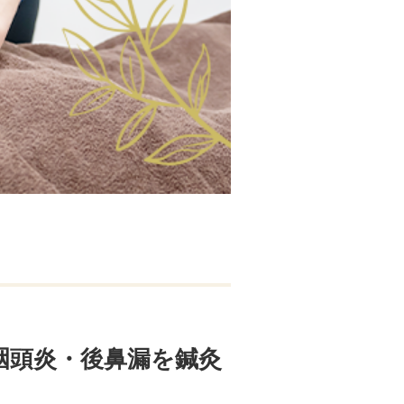
咽頭炎・後鼻漏を鍼灸