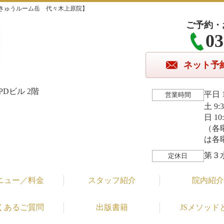
きゅうルーム岳 代々木上原院】
ご予約・
03
ネット予
Dビル 2階
平日 1
営業時間
土 9:
日 10
（各
は各
第３
定休日
ニュー／料金
スタッフ紹介
院内紹介
くあるご質問
出版書籍
JSメソッド