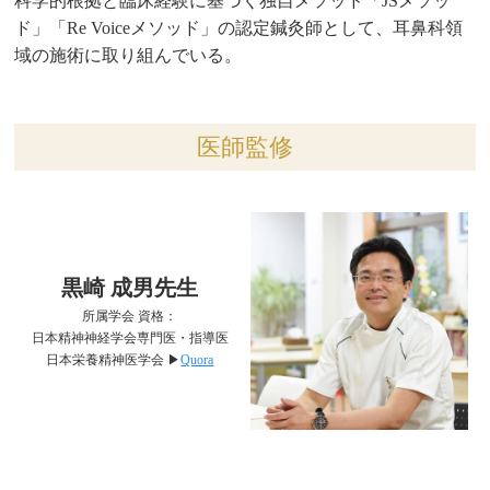
科学的根拠と臨床経験に基づく独自メソッド「JSメソッ
ド」「Re Voiceメソッド」の認定鍼灸師として、耳鼻科領
域の施術に取り組んでいる。
医師監修
黒崎 成男先生
所属学会 資格：
日本精神神経学会専門医・指導医
日本栄養精神医学会 ▶︎
Quora