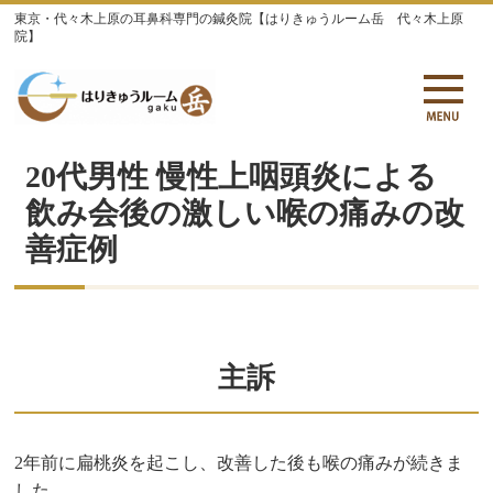
東京・代々木上原の耳鼻科専門の鍼灸院【はりきゅうルーム岳 代々木上原
院】
20代男性 慢性上咽頭炎による
飲み会後の激しい喉の痛みの改
善症例
主訴
2年前に扁桃炎を起こし、改善した後も喉の痛みが続きま
した。