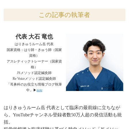
この記事の執筆者
代表 大石 竜也
はりきゅうルーム岳 代表
国家資格：はり師・きゅう師（国家
資格）
アスレティックトレーナー（国家資
格）
JSメソッド認定鍼灸師
Re Voiceメソッド認定鍼灸師
「耳鼻科のお役立ち情報ブログ執筆
中」▶︎
note
はりきゅうルーム岳 代表として臨床の最前線に立ちなが
ら、YouTubeチャンネル登録者数50万人超の発信活動も統
括。