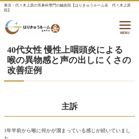
東京・代々木上原の耳鼻科専門の鍼灸院【はりきゅうルーム岳 代々木上原
院】
40代女性 慢性上咽頭炎による
喉の異物感と声の出しにくさの
改善症例
主訴
1年半前から喉に何かが溜まっている感じが続いていまし
た。