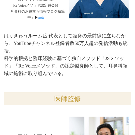
Re Voiceメソッド認定鍼灸師
「耳鼻科のお役立ち情報ブログ執筆
中」▶︎
note
はりきゅうルーム岳 代表として臨床の最前線に立ちなが
ら、YouTubeチャンネル登録者数50万人超の発信活動も統
括。
科学的根拠と臨床経験に基づく独自メソッド「JSメソッ
ド」「Re Voiceメソッド」の認定鍼灸師として、耳鼻科領
域の施術に取り組んでいる。
医師監修