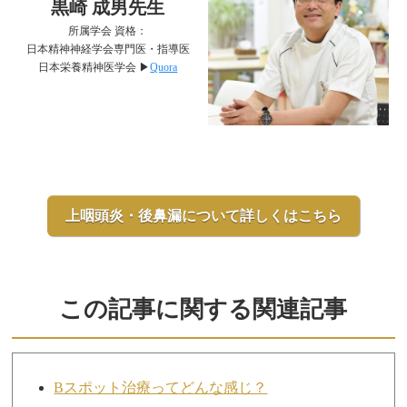
黒崎 成男先生
所属学会 資格：
日本精神神経学会専門医・指導医
日本栄養精神医学会 ▶︎
Quora
上咽頭炎・後鼻漏について詳しくはこちら
この記事に関する関連記事
Bスポット治療ってどんな感じ？