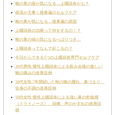
喉の奥の痰が気になる…上咽頭炎かも？
保湿が大事！後鼻漏のセルフケア
喉の奥が気になる…後鼻漏の原因
上咽頭炎の治療って何をするの！？
喉の奥の痰の気になるへばりつき…
上咽頭炎ってなんで起こるの？
今日からできる5つの上咽頭炎専門セルフケア
20代男性 慢性上咽頭炎による飲み会後の激しい
喉の痛みの改善症例
50代女性 7年間続いた秋の喉の腫れ、鼻づまり、
全身の不調の改善症例
50代女性 慢性上咽頭炎による強い鼻の乾燥感
（ドライノーズ）、頭痛、声のかすれの改善症
例