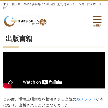
東京・代々木上原の耳鼻科専門の鍼灸院【はりきゅうルーム岳 代々木上原
院】
出版書籍
この度、
慢性上咽頭炎を根治させる当院の
JS
メソッド
が本
になり、出版されることになりました。