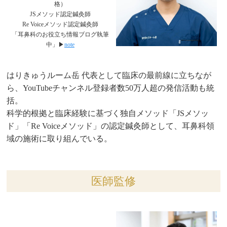
格）
JSメソッド認定鍼灸師
Re Voiceメソッド認定鍼灸師
「耳鼻科のお役立ち情報ブログ執筆
中」▶︎
note
はりきゅうルーム岳 代表として臨床の最前線に立ちなが
ら、YouTubeチャンネル登録者数50万人超の発信活動も統
括。
科学的根拠と臨床経験に基づく独自メソッド「JSメソッ
ド」「Re Voiceメソッド」の認定鍼灸師として、耳鼻科領
域の施術に取り組んでいる。
医師監修