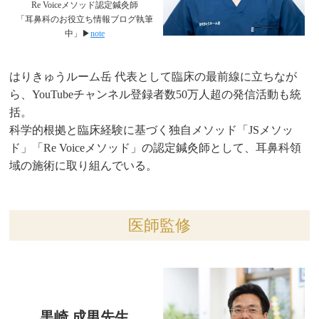
Re Voiceメソッド認定鍼灸師
「耳鼻科のお役立ち情報ブログ執筆
中」▶︎
note
はりきゅうルーム岳 代表として臨床の最前線に立ちなが
ら、YouTubeチャンネル登録者数50万人超の発信活動も統
括。
科学的根拠と臨床経験に基づく独自メソッド「JSメソッ
ド」「Re Voiceメソッド」の認定鍼灸師として、耳鼻科領
域の施術に取り組んでいる。
医師監修
黒崎 成男先生