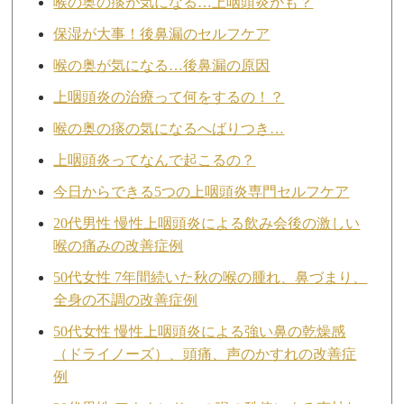
喉の奥の痰が気になる…上咽頭炎かも？
保湿が大事！後鼻漏のセルフケア
喉の奥が気になる…後鼻漏の原因
上咽頭炎の治療って何をするの！？
喉の奥の痰の気になるへばりつき…
上咽頭炎ってなんで起こるの？
今日からできる5つの上咽頭炎専門セルフケア
20代男性 慢性上咽頭炎による飲み会後の激しい
喉の痛みの改善症例
50代女性 7年間続いた秋の喉の腫れ、鼻づまり、
全身の不調の改善症例
50代女性 慢性上咽頭炎による強い鼻の乾燥感
（ドライノーズ）、頭痛、声のかすれの改善症
例