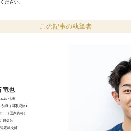
ください。
この記事の執筆者
石 竜也
ム岳 代表
ゅう師（国家資格）
ナー（国家資格）
認定鍼灸師
ッド認定鍼灸師