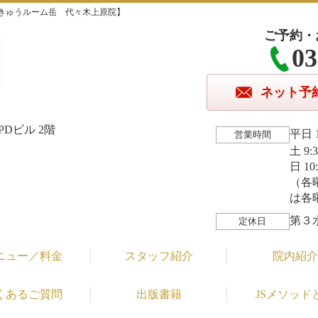
きゅうルーム岳 代々木上原院】
ご予約・
03
ネット予
Dビル 2階
平日 1
営業時間
土 9:
日 10
（各
は各
第３
定休日
ニュー／料金
スタッフ紹介
院内紹介
くあるご質問
出版書籍
JSメソッド