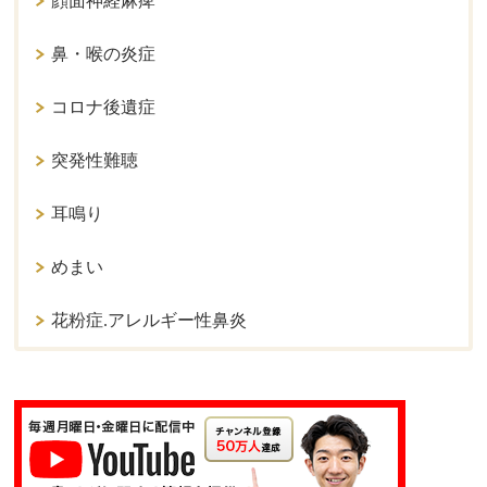
顔面神経麻痺
鼻・喉の炎症
コロナ後遺症
突発性難聴
耳鳴り
めまい
花粉症.アレルギー性鼻炎