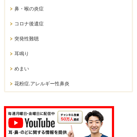
鼻・喉の炎症
コロナ後遺症
突発性難聴
耳鳴り
めまい
花粉症.アレルギー性鼻炎