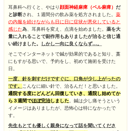
耳鼻科へ行くと、やはり
顔面神経麻痺（ベル麻痺）
だ
と診断
され、１週間分の飲み薬を処方されました。
薬
の内服を続けながらも日に日に症状が悪化していると
感じた
為
、耳鼻科を変え、点滴を始めました。
薬を大
量に入れることで副作用もありましたが治ると信じ通
い続けました。
しかし一向に良くならず…。
そこでインターネットで鍼が効果的であると知り、藁
にもすがる思いで、予約をし、初めて施術を受けた
日。
一度、針を刺すだけですぐに、口角が少し上がったの
です。
こんなに細い針で、治るんだ！と思いました。
通院する度にどんどん回復していき、通院し始めてか
ら３週間で
ほぼ完治
しました
。鍼は少し痛そうという
イメージはありましたが、恐怖心は特になかったで
す。
先生もとても優しく親身になって話を聞いてくださ