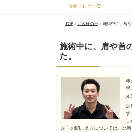
症状ブログ一覧
TOP
>
お客様の声
> 施術中に、肩
施術中に、肩や首
た。
年
半
え
近
す
し
左耳の聞こえ方については、比較