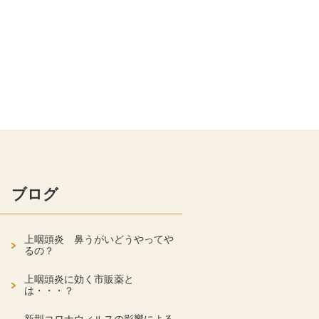
ブログ
上咽頭炎 鼻うがいどうやってや
るの？
上咽頭炎に効く市販薬と
は・・・？