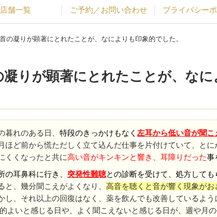
店舗一覧
ご予約／お問い合わせ
プライバシーポ
や首の凝りが顕著にとれたことが、なによりも印象的でした。
の凝りが顕著にとれたことが、なに
の暮れのある日、
特段のきっかけもなく
左耳から低い音が聞こ
月ほど前から慌ただしく立て込んだ仕事を片付けていて、とに
にくくなったと共に
高い音がキンキンと響き、耳障りだった
事
所の耳鼻科に行き、
突発性難聴
との診断を受けて、処方しても
ると、幾分聞こえがよくなり、
高音を聴くと音が響く現象がお
かし、それ以上の回復はなく、薬を飲んでも改善しているよう
的よいと感じる日や、よく聞こえないと感じる日が、週や月の