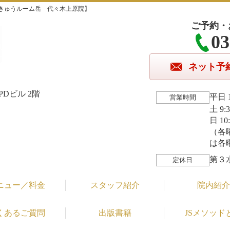
きゅうルーム岳 代々木上原院】
ご予約・
03
ネット予
Dビル 2階
平日 1
営業時間
土 9:
日 10
（各
は各
第３
定休日
ニュー／料金
スタッフ紹介
院内紹介
くあるご質問
出版書籍
JSメソッド