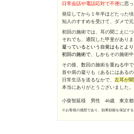
日常会話や電話応対で不便
に思っ
発症してから１年半ほどたった頃
知人のすすめを受けて、ダメで元
初回の施術では、耳の聞こえにつ
それでも、通院した甲斐がありま
凝っているという自覚はもとより
初回の施術で、しか
もその施術中
その後、数回の施術を重ねる中で
首や肩の凝りも（あるにはあるの
日常生活を送るなかで、
左耳が聞
本当にありがとうございました。
小柴智延様 男性 46歳 東京
※お客様の感想であり、効果効能を保証する