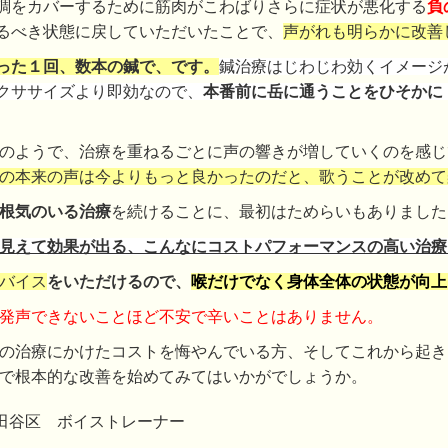
調をカバーするために筋肉がこわばりさらに症状が悪化する
負
るべき状態に戻していただいたことで、
声がれも明らかに改善
った１回、数本の鍼で、です。
鍼治療はじわじわ効くイメージ
クササイズより即効なので、
本番前に岳に通うことをひそかに
のようで、治療を重ねるごとに声の響きが増していくのを感じ
の本来の声は今よりもっと良かったのだと、歌うことが改めて
根気のいる治療
を続けることに、最初はためらいもありました
見えて効果が出る、こんなにコストパフォーマンスの高い治療
バイス
をいただけるので、
喉だけでなく身体全体の状態が向上
発声できないことほど不安で辛いことはありません。
の治療にかけたコストを悔やんでいる方、そしてこれから起き
で根本的な改善を始めてみてはいかがでしょうか。
世田谷区 ボイストレーナー