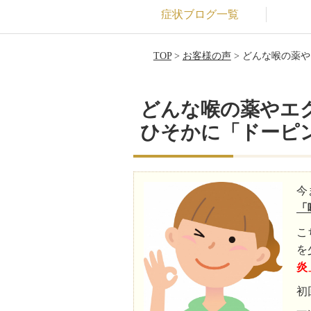
症状ブログ一覧
TOP
>
お客様の声
> どんな喉の薬
どんな喉の薬やエ
ひそかに「ドーピン
今
「
こ
を
炎
初