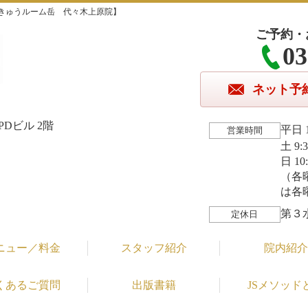
きゅうルーム岳 代々木上原院】
ご予約・
03
ネット予
Dビル 2階
平日 1
営業時間
土 9:
日 10
（各
は各
第３
定休日
ニュー／料金
スタッフ紹介
院内紹介
くあるご質問
出版書籍
JSメソッド