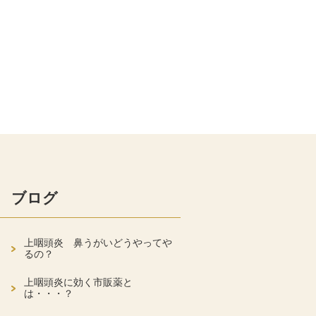
ブログ
上咽頭炎 鼻うがいどうやってや
るの？
上咽頭炎に効く市販薬と
は・・・？