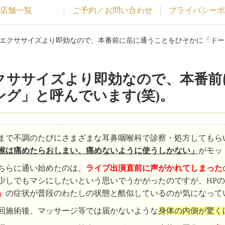
店舗一覧
ご予約／お問い合わせ
プライバシーポ
やエクササイズより即効なので、本番前に岳に通うことをひそかに「ドー
クササイズより即効なので、本番前
グ」と呼んでいます(笑)。
まで不調のたびにさまざまな耳鼻咽喉科で診察・処方してもら
喉は痛めたらおしまい、痛めないように使うしかない」
がモッ
ちらに通い始めたのは、
ライブ出演直前に声がかれてしまっ
た
少しでもマシにしたいという思いでうかがったのですが、
HP
の
」
の症状が普段のわたしの状態と酷似しているのが気になって
回施術後、マッサージ等では届かないような
身体の内側が驚く