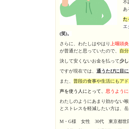
不
あ
た
エ
(笑)。
さらに、わたしはやはり
上咽頭炎
が普通だと思っていたので、
自分
決して安くないお金を払って
少し
ですが現在では、
通うたびに目に
また、
普段の食事や生活にもアド
声を使う人にとって、
思うように
わたしのようにあまり効かない喉
とストレスを軽減したい方は、岳
M・G様 女性 30代 東京都