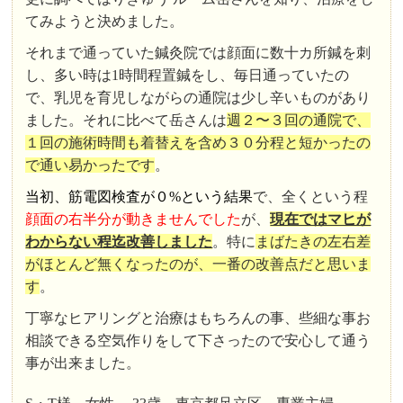
てみようと決めました。
それまで通っていた鍼灸院では顔面に数十カ所鍼を刺
し、多い時は1時間程置鍼をし、毎日通っていたの
で、乳児を育児しながらの通院は少し辛いものがあり
ました。それに比べて岳さんは
週２〜３回の通院で、
１回の施術時間も着替えを含め３０分程と短かったの
で通い易かったです
。
当初、筋電図検査が０%という結果
で、全くという程
顔面の右半分が動きませんでした
が、
現在ではマヒが
わからない程迄改善しました
。特に
まばたきの左右差
がほとんど無くなったのが、一番の改善点だと思いま
す
。
丁寧なヒアリングと治療はもちろんの事、些細な事お
相談できる空気作りをして下さったので安心して通う
事が出来ました。