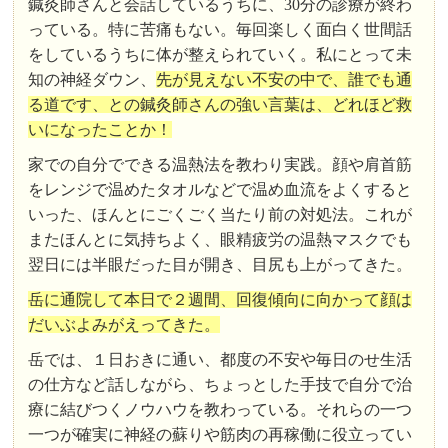
鍼灸師さんと会話しているうちに、30分の診療が終わ
っている。特に苦痛もない。毎回楽しく面白く世間話
をしているうちに体が整えられていく。私にとって未
知の神経ダウン、
先が見えない不安の中で、誰でも通
る道です、との鍼灸師さんの強い言葉は、どれほど救
いになったことか！
家での自分でできる温熱法を教わり実践。顔や肩首筋
をレンジで温めたタオルなどで温め血流をよくすると
いった、ほんとにごくごく当たり前の対処法。これが
またほんとに気持ちよく、眼精疲労の温熱マスクでも
翌日には半眼だった目が開き、目尻も上がってきた。
岳に通院して本日で２週間、回復傾向に向かって顔は
だいぶよみがえってきた。
岳では、１日おきに通い、都度の不安や毎日のせ生活
の仕方など話しながら、ちょっとした手技で自分で治
療に結びつくノウハウを教わっている。それらの一つ
一つが確実に神経の蘇りや筋肉の再稼働に役立ってい