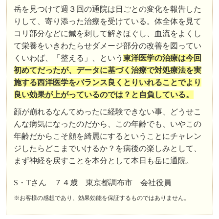
岳を見つけて週３回の通院は日ごとの変化を報告した
りして、寄り添った治療を受けている。体全体を見て
コリ部分などに鍼を刺して解きほぐし、血流をよくし
て栄養をいきわたらせダメージ部分の改善を図ってい
くいわば、「整える」、という
東洋医学の治療は今回
初めてだったが、データに基づく治療で対処療法を実
施する西洋医学をバランス良くとりいれることでより
良い効果が上がっているのでは？と自負している。
顔が崩れるなんてめったに経験できない事、どうせこ
んな病気になったのだから、この年齢でも、いやこの
年齢だからこそ顔を綺麗にするということにチャレン
ジしたらどこまでいけるか？を病後の楽しみとして、
まず神経を戻すことを本分として本日も岳に通院。
S・Tさん ７４歳 東京都調布市 会社役員
※お客様の感想であり、効果効能を保証するものではありません。