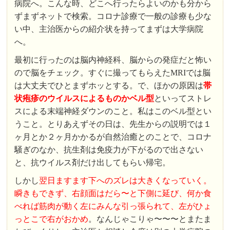
病院へ。こんな時、どこへ行ったらよいのかも分から
ずまずネットで検索。コロナ診療で一般の診療も少な
い中、主治医からの紹介状を持ってまずは大学病院
へ。
最初に行ったのは脳内神経科、脳からの発症だと怖い
ので脳をチェック。すぐに撮ってもらえたMRIでは脳
は大丈夫でひとまずホッとする。で、ほかの原因は
帯
状疱疹のウイルスによるものかベル型
といってストレ
スによる末端神経ダウンのこと。私はこのベル型とい
うこと。とりあえずその日は、先生からの説明では１
ヶ月とか２ヶ月かかるが自然治癒とのことで、コロナ
騒ぎのなか、抗生剤は免疫力が下がるので出さない
と、抗ウイルス剤だけ出してもらい帰宅。
しかし
翌日ますます下へのズレは大きくなっていく。
瞬きもできず、右顔面はだら〜と下側に延び、何か食
べれば筋肉が動く左にみんな引っ張られて、左がひょ
っとこで右がおかめ
。なんじゃこりゃ〜〜〜とまたま