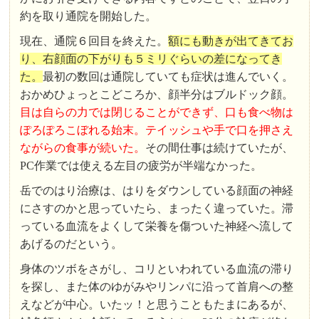
約を取り通院を開始した。
現在、通院６回目を終えた。
額にも動きが出てきてお
り、右顔面の下がりも５ミリぐらいの差になってき
た。
最初の数回は通院していても症状は進んでいく。
おかめひょっとこどころか、顔半分はブルドック顔。
目は自らの力では閉じることができず、口も食べ物は
ぽろぽろこぼれる始末。テイッシュや手で口を押さえ
ながらの食事が続いた。
その間仕事は続けていたが、
PC作業では使える左目の疲労が半端なかった。
岳でのはり治療は、はりをダウンしている顔面の神経
にさすのかと思っていたら、まったく違っていた。滞
っている血流をよくして栄養を傷ついた神経へ流して
あげるのだという。
身体のツボをさがし、コリといわれている血流の滞り
を探し、また体のゆがみやリンパに沿って首肩への整
えなどが中心。いたッ！と思うこともたまにあるが、