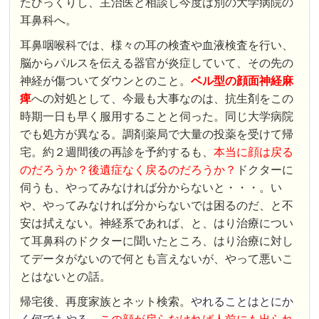
たびっくりし、主治医と相談し今度は別の大学病院の
耳鼻科へ。
耳鼻咽喉科では、様々の耳の検査や血液検査を行い、
脳からパルスを伝える器官が炎症していて、その先の
神経が傷ついてダウンとのこと。
ベル型の顔面神経麻
痺
への対処として、今最も大事なのは、抗生剤をこの
時期一日も早く服用することと伺った。同じ大学病院
でも処方が異なる。調剤薬局で大量の投薬を受けて帰
宅。約２週間後の再診を予約するも、
本当に顔は戻る
のだろうか？後遺症なく戻るのだろうか？
ドクターに
伺うも、やってみなければ分からないと・・・。い
や、やってみなければ分からないでは困るのだ、と不
安は拭えない。神経系であれば、と、はり治療につい
て耳鼻科のドクターに聞いたところ、はり治療に対し
てデータがないので何とも言えないが、やって悪いこ
とはないとの話。
帰宅後、再度家族とネット検索。
やれることはとにか