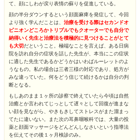
て、顔にしわが戻り表情の蘇りを促進している。
顔の半分ダウンするという顔面麻痺を発症して、今回
より強く学んだことは、
治療を受ける際はセカンドオ
ピニオンどころかトリプルでもクオーターでも自分で
納得いく先生と治療法を積極的に見つけることがとて
も大切
だということ。極端なことを言えば、ある日病
院を訪れ自分の症状を話した先生が、本当にこの症状
に適した先生であるかどうかはいわばルーレットのよ
うなもの。私の場合は三者三様の対応であり、処方が
みな違っていた。何をどう信じて続けるかは自分の判
断となる。
もしあのまま１ヶ所の診察で終えていたら今頃は自然
治癒とか言われてじっとして遅々として回復が進まな
い顔を見ながら、やきもきしてストレスがまた溜まっ
てたに違いない。また次の耳鼻咽喉科では、大量の投
薬と顔面マッサージをどんどんしなさいという指導法
を伝えてその後１ヶ月検診のみ。