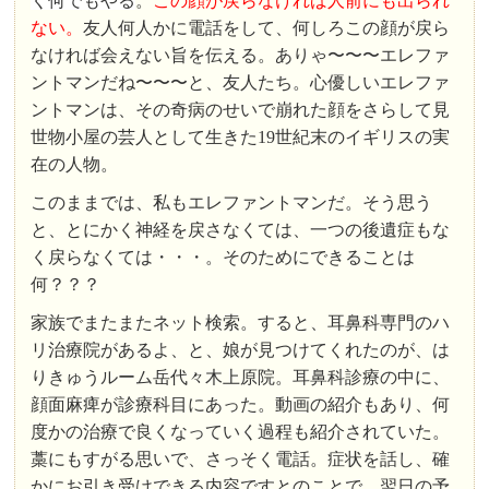
く何でもやる
。
この顔が戻らなければ人前にも出られ
ない。
友人何人かに電話をして、何しろこの顔が戻ら
なければ会えない旨を伝える。ありゃ〜〜〜エレファ
ントマンだね〜〜〜と、友人たち。心優しいエレファ
ントマンは、その奇病のせいで崩れた顔をさらして見
世物小屋の芸人として生きた19世紀末のイギリスの実
在の人物。
このままでは、私もエレファントマンだ。そう思う
と、とにかく神経を戻さなくては、一つの後遺症もな
く戻らなくては・・・。そのためにできることは
何？？？
家族でまたまたネット検索。すると、耳鼻科専門のハ
リ治療院があるよ、と、娘が見つけてくれたのが、は
りきゅうルーム岳代々木上原院。耳鼻科診療の中に、
顔面麻痺が診療科目にあった。動画の紹介もあり、何
度かの治療で良くなっていく過程も紹介されていた。
藁にもすがる思いで、さっそく電話。症状を話し、確
かにお引き受けできる内容ですとのことで、翌日の予