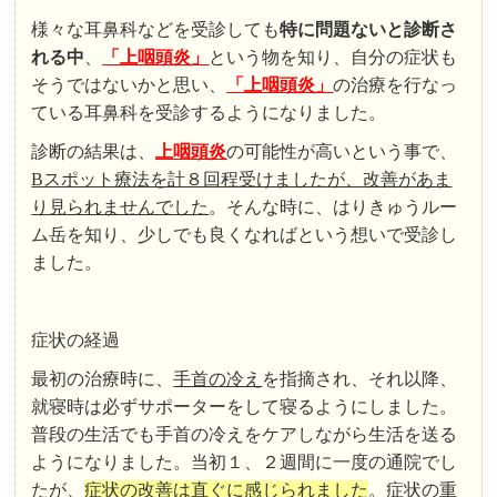
様々な耳鼻科などを受診しても
特に問題ないと診断さ
れる中
、
「上咽頭炎」
という物を知り、自分の症状も
そうではないかと思い、
「上咽頭炎」
の治療を行なっ
ている耳鼻科を受診するようになりました。
診断の結果は、
上咽頭炎
の可能性が高いという事で、
Bスポット療法を計８回程受けましたが、改善があま
り見られませんでした
。そんな時に、はりきゅうルー
ム岳を知り、少しでも良くなればという想いで受診し
ました。
症状の経過
最初の治療時に、
手首の冷え
を指摘され、それ以降、
就寝時は必ずサポーターをして寝るようにしました。
普段の生活でも手首の冷えをケアしながら生活を送る
ようになりました。当初１、２週間に一度の通院でし
たが、
症状の改善は直ぐに感じられました
。症状の重