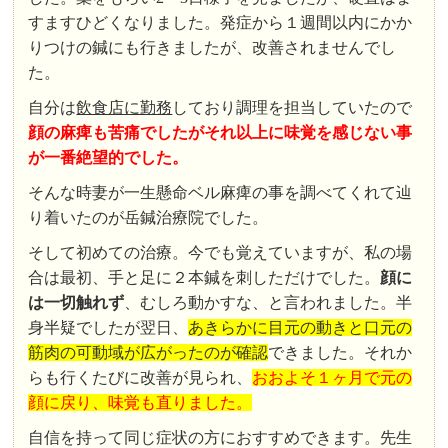
すますひどくなりました。発症から１週間以内にかか
りつけの鍼にも行きましたが、改善されませんでし
た。
自分は
飲食店に勤務
しており調理を担当していたので
顔の麻痺も苦痛でしたがそれ以上に味覚を感じない事
が一番絶望的でした。
そんな時妻が一生懸命ベル麻痺の事を調べてくれて辿
り着いたのが岳鍼治療院でした。
そして初めての治療。今でも覚えていますが、私の場
合は最初、手と足に２本鍼を刺しただけでした。
顔に
は一切触れず
、むしろ動かすな、と言われました。半
身半疑でしたが翌日、
あきらかに目元の動きと口元の
筋肉の可動域が広がったのが確認
できました。それか
らも行くたびに改善が見られ、
おおよそ１ヶ月で元の
顔に戻り、味覚も直りました。
自信を持って同じ症状の方におすすめできます。先生