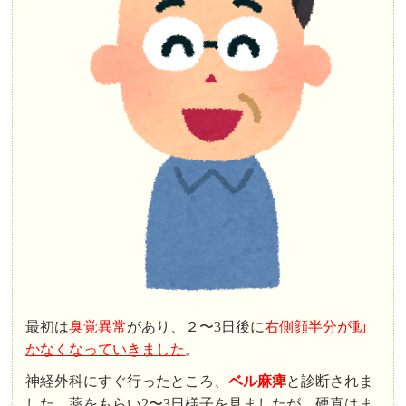
最初は
臭覚異常
があり、２〜3日後に
右側顔半分が動
かなくなっていきました
。
神経外科にすぐ行ったところ、
ベル麻痺
と診断されま
した。薬をもらい2〜3日様子を見ましたが、硬直はま