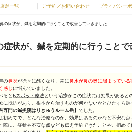
店舗一覧
ご予約／お問い合わせ
プライバシーポ
た鼻の症状が、鍼を定期的に行うことで改善していきました！
の症状が、鍼を定期的に行うことで
年の
鼻炎
が徐々に酷くなり、常に
鼻水が鼻の奥に溜まっている
く感じ
に悩んでいました。
べると
Bスポット療法
という治療がこの症状には効果があると
療に抵抗があり、根本から治すものが何かないかとひたすら調
科専門の鍼灸院はりきゅうルーム岳
】でした。
は初めてで、どんな治療なのか、効果はあるのかなど不安な点も
た際に、症状や不安な点なども伝え予約できたことや、初めて