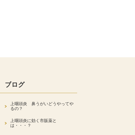
ブログ
上咽頭炎 鼻うがいどうやってや
るの？
上咽頭炎に効く市販薬と
は・・・？