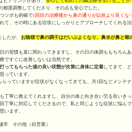
なヒアリングがあり、
安心して初めての鍼治療を受けることが
の都度調整してくださり、その点も安心でした。
つツボも的確で
1回目の治療後から鼻の通りが以前より良くな
れて、その時にある症状にしっかりとアプローチしてくれる治
ましたが、
お陰様で鼻の調子はだいぶよくなり、鼻水が鼻と喉
日の習慣も直に関わってきますし、その日の体調ももちろんあ
療ですぐに改善しないは当然です。
打ってもらった後の良い状態が次第に身体に定着
してきて、ど
思っています。
もらっていますが症状がなくなってきても、月1回などメンテ
も丁寧に教えてくれますし、自分の体と向き合い労る良いきっ
回丁寧に対応してくださるので、私と同じような症状に悩んで
思います。
川越市 その他（自営業）