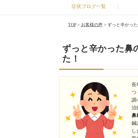
症状ブログ一覧
TOP
>
お客様の声
> ずっと辛かっ
ずっと辛かった鼻
た！
長
つ
調
治
鼻
鍼
し