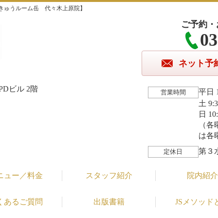
きゅうルーム岳 代々木上原院】
ご予約・
03
ネット予
Dビル 2階
平日 1
営業時間
土 9:
日 10
（各
は各
第３
定休日
ニュー／料金
スタッフ紹介
院内紹介
くあるご質問
出版書籍
JSメソッド