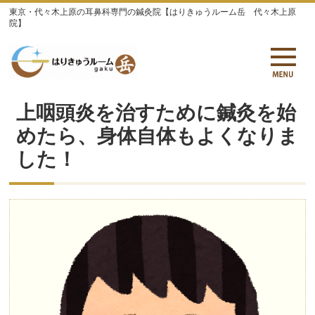
東京・代々木上原の耳鼻科専門の鍼灸院【はりきゅうルーム岳 代々木上原
院】
上咽頭炎を治すために鍼灸を始
めたら、身体自体もよくなりま
した！