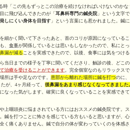
る時「この先もずっとこの治療を続けなければいけないのかな
目に飛び込んできたのが「
耳鼻科専門の鍼灸院
」という文字で
発しにくい身体を目指す
」という言葉にも惹かれました。鍼に
を細かく聞いて下さったあと、首のコリが原因になっているこ
も、
食事
が関係しているとは思いもしなかったので、私にとっ
鼻漏が減る
ことを実感できたので、以後、食事には気をつける
ら当日までの様子を丁寧に聞いてくださり、触診の後、どこの
て治療を受けることができます
。完全個室なのもリラックスで
場所は手や足なのです。
患部から離れた場所に鍼を打つ
のに、
したが、4ヶ月経って、
後鼻漏をあまり感じなくなってきました
になった気がします。確実に良くなっていることを実感できて
や上咽頭炎に悩まされている方にはおススメの鍼灸院です。ス
。鍼を打つことに怖さを感じている方もいると思いますが、心
全く痛くありません。鍼で自分の体が変わっていくのを体感さ