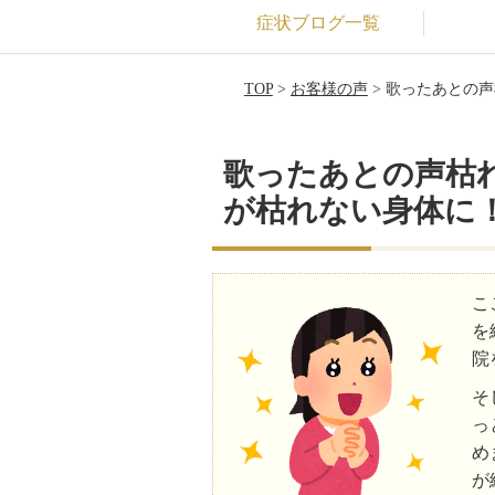
症状ブログ一覧
TOP
>
お客様の声
> 歌ったあとの
歌ったあとの声枯
が枯れない身体に
こ
を
院
そ
っ
め
が