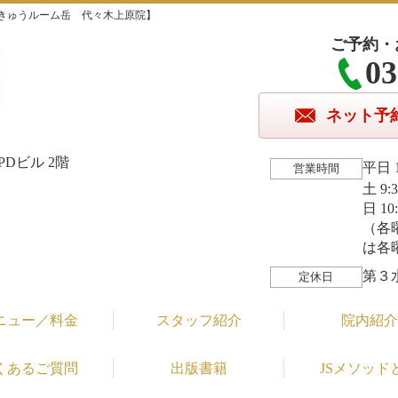
きゅうルーム岳 代々木上原院】
ご予約・
03
ネット予
Dビル 2階
平日 1
営業時間
土 9:
日 10
（各
は各
第３
定休日
ニュー／料金
スタッフ紹介
院内紹介
くあるご質問
出版書籍
JSメソッド