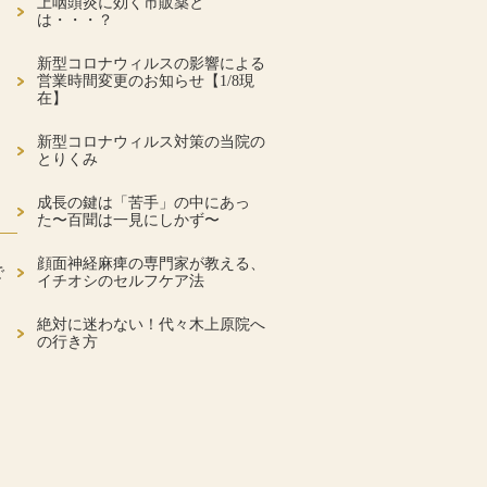
上咽頭炎に効く市販薬と
は・・・？
新型コロナウィルスの影響による
営業時間変更のお知らせ【1/8現
在】
新型コロナウィルス対策の当院の
とりくみ
成長の鍵は「苦手」の中にあっ
た〜百聞は一見にしかず〜
顔面神経麻痺の専門家が教える、
で
イチオシのセルフケア法
絶対に迷わない！代々木上原院へ
の行き方