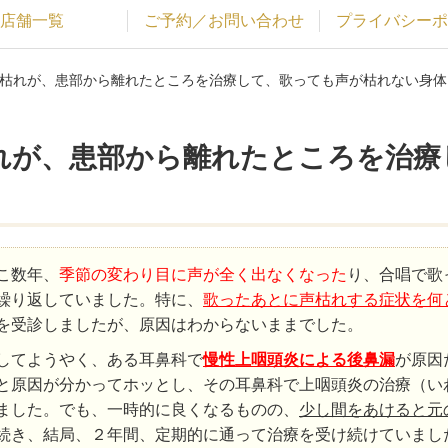
店舗一覧
ご予約／お問い合わせ
プライバシーポ
声枯れが、患部から離れたところを治療して、歌っても声が枯れない身体
れが、患部から離れたところを治療
！
こ数年、
季節の変わり目に声が全く出なくなった
り、合唱で歌
繰り返していました。特に、
歌ったあとに声枯れする症状を何
を受診しましたが、原因はわからないままでした。
してようやく、ある耳鼻科で
慢性上咽頭炎による後鼻漏
が原因
と原因が分かってホッとし、その耳鼻科で上咽頭炎の治療（い
ました。でも、一時的に良くなるものの、
少し間をあけると元
続き、結局、２年間、定期的に通って治療を受け続けていまし