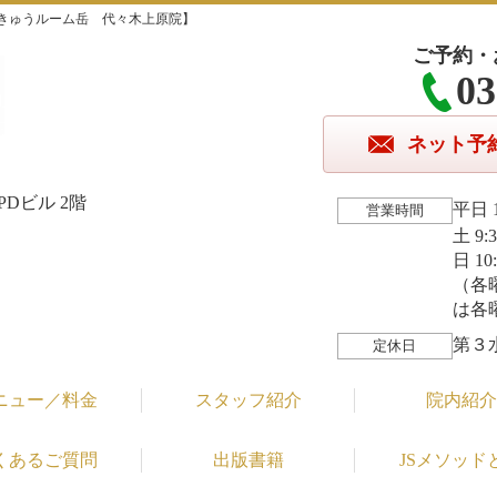
きゅうルーム岳 代々木上原院】
ご予約・
03
ネット予
Dビル 2階
平日 1
営業時間
土 9:
日 10
（各
は各
第３
定休日
ニュー／料金
スタッフ紹介
院内紹介
くあるご質問
出版書籍
JSメソッド