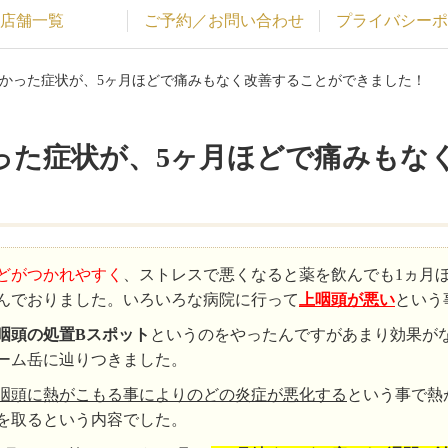
店舗一覧
ご予約／お問い合わせ
プライバシーポ
すかった症状が、5ヶ月ほどで痛みもなく改善することができました！
った症状が、5ヶ月ほどで痛みもな
どがつかれやすく
、ストレスで悪くなると薬を飲んでも1ヵ月
んでおりました。いろいろな病院に行って
上咽頭が悪い
という
咽頭の処置Bスポット
というのをやったんですがあまり効果が
ーム岳に辿りつきました。
咽頭に熱がこもる事によりのどの炎症が悪化する
という事で熱
を取るという内容でした。