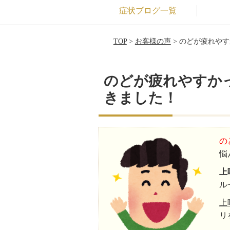
症状ブログ一覧
TOP
>
お客様の声
> のどが疲れや
のどが疲れやすか
きました！
の
悩
上
ル
上
リ