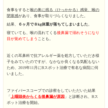
食事をすると
喉の奥に残る（ひっかかる）感覚、喉の
閉塞感
があり、食事が取りづらくなりました。
結果、
６ヶ月で８kg体重が落ちてしまいました
。
寝ていても、喉の流れてくる
後鼻漏で溺れそうになり
目が覚めてしまう
ことも。
近くの耳鼻科で抗アレルギー薬を処方していただき様
子をみていたのですが、なかなか良くなる気配もない
ため、2019年11月にBスポット治療で有名な病院に伺
いました。
ファイバースコープでの診察をしていただいた結果
「
上咽頭炎からくる後鼻漏が原因
」と診断され、Bス
ポット治療を開始。