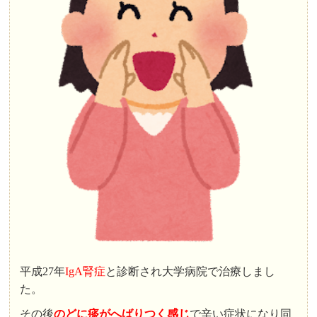
平成27年
IgA腎症
と診断され大学病院で治療しまし
た。
その後
のどに痰がへばりつく感じ
で辛い症状になり同