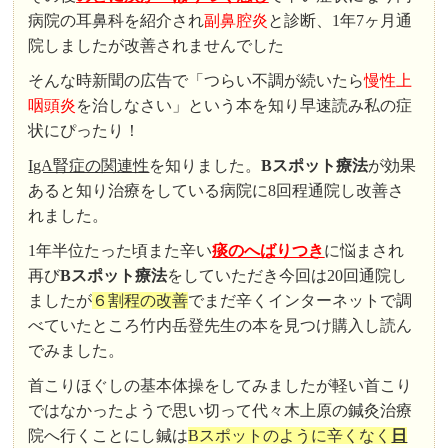
病院の耳鼻科を紹介され
副鼻腔炎
と診断、1年7ヶ月通
院しましたが改善されませんでした
そんな時新聞の広告で「つらい不調が続いたら
慢性上
咽頭炎
を治しなさい」という本を知り早速読み私の症
状にぴったり！
IgA腎症の関連性
を知りました。
Bスポット療法
が効果
あると知り治療をしている病院に8回程通院し改善さ
れました。
1年半位たった頃また辛い
痰のへばりつき
に悩まされ
再び
Bスポット療法
をしていただき今回は20回通院し
ましたが
６割程の改善
でまだ辛くインターネットで調
べていたところ竹内岳登先生の本を見つけ購入し読ん
でみました。
首こりほぐしの基本体操をしてみましたが軽い首こり
ではなかったようで思い切って代々木上原の鍼灸治療
院へ行くことにし鍼は
Bスポットのように辛くなく
日