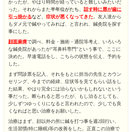
かったが、やはり時間が経っていると難しいみたいだ
った。それからまた
半年位がたち、
話す時に唇が歯に
引っ掛かる
など、
症状が悪くなってきた
。友人達から
もダメ元で鍼やってみれば、と言われ、鍼灸院を探す
事にした。
顔面麻痺
で調べ、料金・施術・通院等考え、いろいろ
な鍼灸院があったが”耳鼻科専門”という事で、ここに
決めた。早速電話をし、こちらの状態を伝え、予約を
した。
まず問診票を記入、それをもとに担当の先生とカウン
セリング、今までの経緯、症状等を見てもらい話をし
た結果、やはり完全には治らないかもしれないという
事だった。断られると思ったが、もし治るとしても、
少しずつゆっくりになると言われたので、少しでも良
くなればと思い治療をお願いした。
治療はまず、顔以外の所に鍼を打つ事を週2回行い、
生活習慣(特に睡眠)等の改善をした。正直この治療で