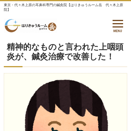
東京・代々木上原の耳鼻科専門の鍼灸院【はりきゅうルーム岳 代々木上原
院】
精神的なものと言われた上咽頭
炎が、鍼灸治療で改善した！