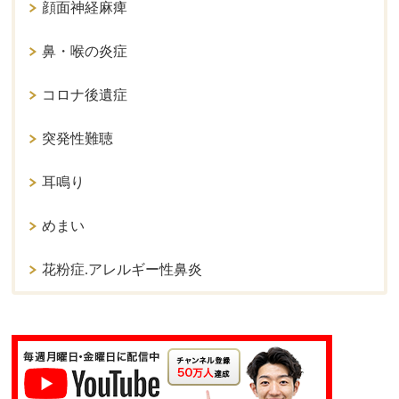
顔面神経麻痺
鼻・喉の炎症
コロナ後遺症
突発性難聴
耳鳴り
めまい
花粉症.アレルギー性鼻炎