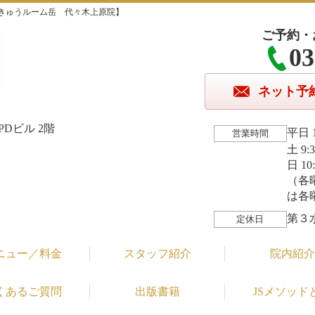
きゅうルーム岳 代々木上原院】
ご予約・
03
ネット予
Dビル 2階
平日 1
営業時間
土 9:
日 10
（各
は各
第３
定休日
ニュー／料金
スタッフ紹介
院内紹介
くあるご質問
出版書籍
JSメソッド