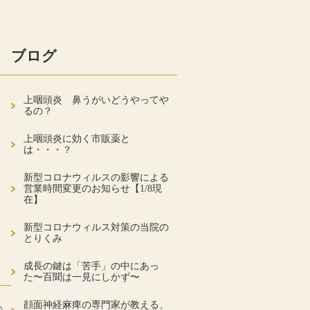
ブログ
上咽頭炎 鼻うがいどうやってや
るの？
上咽頭炎に効く市販薬と
は・・・？
新型コロナウィルスの影響による
営業時間変更のお知らせ【1/8現
在】
新型コロナウィルス対策の当院の
とりくみ
成長の鍵は「苦手」の中にあっ
た〜百聞は一見にしかず〜
顔面神経麻痺の専門家が教える、