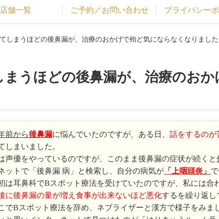
店舗一覧
ご予約／お問い合わせ
プライバシーポ
出てしまうほどの後鼻漏が、治療のおかげで殆ど気にならなくなりました
しまうほどの後鼻漏が、治療のおか
年前から
後鼻漏
に悩んでいたのですが、ある日
、話をするのが
てしまいました。
は声優をやっているのですが、このまま後鼻漏の症状が続くと
ネットで「後鼻漏 病」と検索し、自分の病気が
「上咽頭炎」
で
初は耳鼻科でBスポット療法を受けていたのですが、私には合
後に後鼻漏の量が増え食事が出来ないほど悪化
するを繰り返し
こでBスポット療法を辞め、ネブライザーと漢方で様子をみま