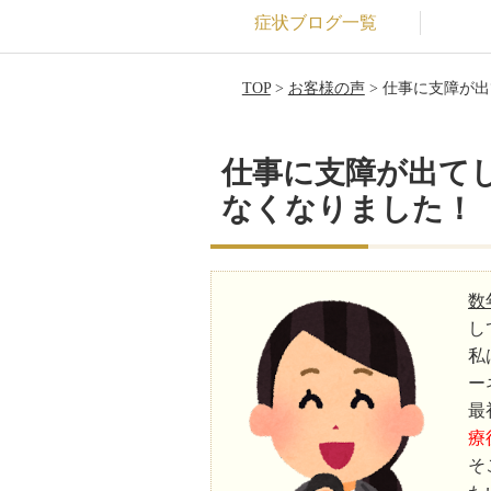
症状ブログ一覧
TOP
>
お客様の声
> 仕事に支障が
仕事に支障が出て
なくなりました！
数
し
私
ー
最
療
そ