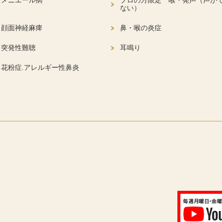
メニエール病
プロの方限定 喉・発声（声が
ない）
顔面神経麻痺
鼻・喉の炎症
突発性難聴
耳鳴り
花粉症.アレルギー性鼻炎