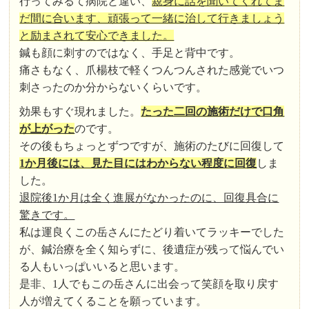
行ってみるて病院と違い、
親身に話を聞いてくれてま
だ間に合います、頑張って一緒に治して行きましょう
と励まされて安心できました。
鍼も顔に刺すのではなく、手足と背中です。
痛さもなく、爪楊枝で軽くつんつんされた感覚でいつ
刺さったのか分からないくらいです。
効果もすぐ現れました。
たった二回の施術だけで口角
が上がった
のです。
その後もちょっとずつですが、施術のたびに回復して
1か月後には、見た目にはわからない程度に回復
しま
した。
退院後1か月は全く進展がなかったのに、回復具合に
驚きです。
私は運良くこの岳さんにたどり着いてラッキーでした
が、鍼治療を全く知らずに、後遺症が残って悩んでい
る人もいっぱいいると思います。
是非、1人でもこの岳さんに出会って笑顔を取り戻す
人が増えてくることを願っています。