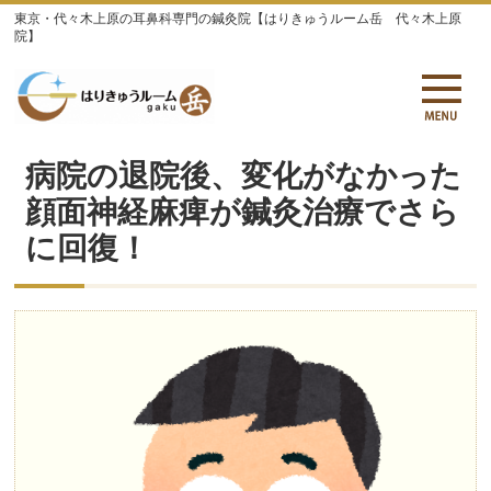
東京・代々木上原の耳鼻科専門の鍼灸院【はりきゅうルーム岳 代々木上原
院】
病院の退院後、変化がなかった
顔面神経麻痺が鍼灸治療でさら
に回復！