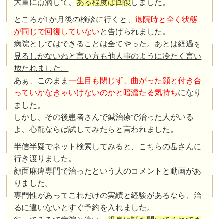
大量に点滴して、
ある程度は回復
しました。
ところが1か月後の検診に行くと、
退院時と全く状態
が同じで回復していない
と告げられました。
病院としてはできることは全てやった。
あとは経過を
見るしかないねと言い方も他人事のように冷たく言い
放たれました。
あぁ、このまま
一生目も閉じず、曲がった顔と付き合
っていかなきゃいけないのかと暗澹たる気持ち
になり
ました。
しかし、その後患者さんで鍼治療で治った人がいる
よ、心配ならば試してみたらと言われました。
半信半疑でネット検索してみると、こちらの岳さんに
行き渡りました。
顔面麻痺専門で治ったという人のコメントと動画があ
りました。
専門性があってこれだけの実績と経験があるなら、治
るに違いないとすぐ予約を入れました。