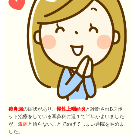
後鼻漏
の症状があり、
慢性上咽頭炎
と診断されBスポ
ット治療をしている耳鼻科に週１で半年かよいました
が、
激痛
と
治らないことでめげてしまい
通院をやめま
した。