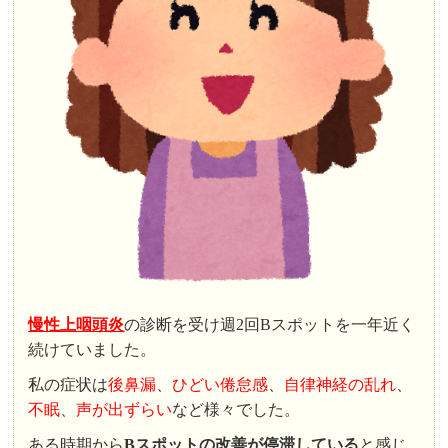
慢性上咽頭炎
の診断を受け週2回Bスポットを一年近く
続けていました。
私の症状は
後鼻漏
、
ひどい倦怠感
、
自律神経の乱れ
、
不眠
、
声が出ずらい
など様々でした。
ある時期から
Bスポットの改善が停滞している
と感じ