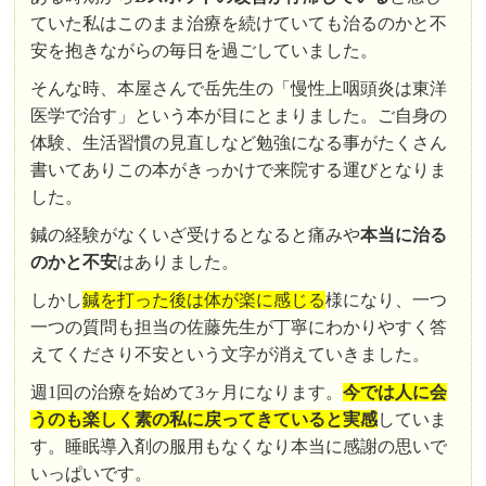
ていた私はこのまま治療を続けていても治るのかと不
安を抱きながらの毎日を過ごしていました。
そんな時、本屋さんで岳先生の「慢性上咽頭炎は東洋
医学で治す」という本が目にとまりました。ご自身の
体験、生活習慣の見直しなど勉強になる事がたくさん
書いてありこの本がきっかけで来院する運びとなりま
した。
鍼の経験がなくいざ受けるとなると痛みや
本当に治る
のかと不安
はありました。
しかし
鍼を打った後は体が楽に感じる
様になり、一つ
一つの質問も担当の佐藤先生が丁寧にわかりやすく答
えてくださり不安という文字が消えていきました。
週1回の治療を始めて3ヶ月になります。
今では人に会
うのも楽しく素の私に戻ってきていると実感
していま
す。睡眠導入剤の服用もなくなり本当に感謝の思いで
いっぱいです。