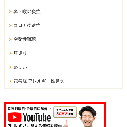
鼻・喉の炎症
コロナ後遺症
突発性難聴
耳鳴り
めまい
花粉症.アレルギー性鼻炎