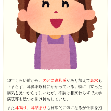
10年くらい前から、
のどに違和感
があり加えて
鼻水
も
止まらず、耳鼻咽喉科にかかっている。特に目立った
病気も見つからずにいたが、不調は相変わらずで大学
病院等も幾つか掛け持ちしていた。
また
耳鳴り
、
耳詰まり
も日常的に気になるが仕事を抱