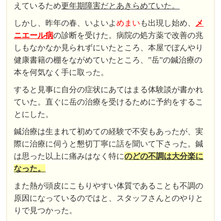
えているため
更年期障害だとあきらめていた。
しかし、昨年の春、いよいよ
めまい
も出現し始め、
メ
ニエール病
の診断を受けた。病院の処方薬で改善の兆
しもなかなか見られずにいたところ、本屋でぼんやり
健康書籍の棚をながめていたところ、”岳”の鍼治療の
本を何気なく手に取った。
すると見事に自分の症状にあてはまる体験談が書かれ
ていた。直ぐに岳の治療を受けるために予約をするこ
とにした。
鍼治療は生まれて初めての経験で不安もあったが、実
際に治療に伺うと懇切丁寧に話を聞いて下さった。鍼
は思った以上に痛みはなく特に
のどの不調は大分楽に
なった。
また熱が頭皮にこもりやすい体質であることも不調の
原因になっているのではと、スタッフさんとのやりと
りで見つかった。