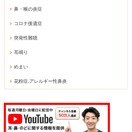
鼻・喉の炎症
コロナ後遺症
突発性難聴
耳鳴り
めまい
花粉症.アレルギー性鼻炎