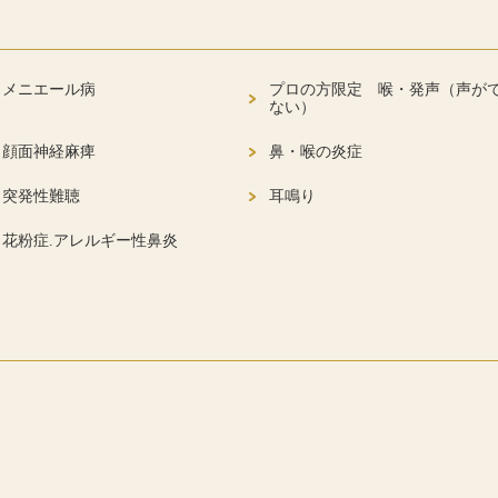
メニエール病
プロの方限定 喉・発声（声が
ない）
顔面神経麻痺
鼻・喉の炎症
突発性難聴
耳鳴り
花粉症.アレルギー性鼻炎