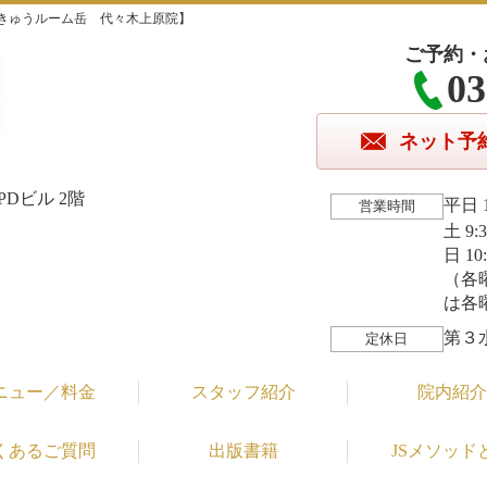
きゅうルーム岳 代々木上原院】
ご予約・
03
ネット予
Dビル 2階
平日 1
営業時間
土 9:
日 10
（各
は各
第３
定休日
ニュー／料金
スタッフ紹介
院内紹介
くあるご質問
出版書籍
JSメソッド