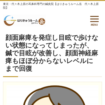
東京・代々木上原の耳鼻科専門の鍼灸院【はりきゅうルーム岳 代々木上原
院】
顔面麻痺を発症し目眩で歩けな
い状態になってしまったが、
鍼で目眩が改善し、顔面神経麻
痺もほぼ分からないレベルに
まで回復