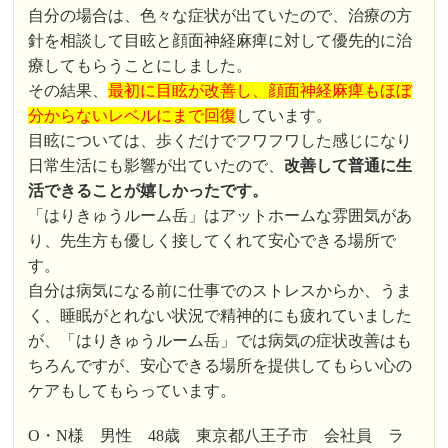
自分の場合は、色々な症状が出ていたので、治療の方
針を相談して目眩と顔面神経麻痺に対して優先的に治
療してもらうことにしました。
その結果、
最初に目眩が改善し、顔面神経麻痺もほぼ
分からないレベルにまで回復
しています。
目眩については、歩くだけでフワフワした感じになり
日常生活にも影響が出ていたので、
改善して普通に生
活できることが嬉しかったです。
「はりきゅうルーム岳」はアットホームな雰囲気があ
り、先生方も優しく接してくれて安心できる場所で
す。
自分は病気になる前に仕事でのストレスからか、うま
く、睡眠がとれない状況で精神的にも疲れていました
が、「はりきゅうルーム岳」では病気の症状改善はも
ちろんですが、安心できる場所を提供してもらい心の
ケアもしてもらっています。
O・N様 男性 48歳 東京都八王子市 会社員 ラ