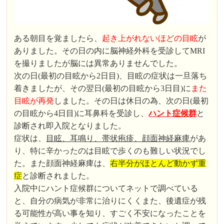
ある朝目を覚ましたら、
起き上がれないほどの目眩
が
ありました。その日の内に脳神経外科を受診してMRI
を撮りましたが脳には異常ありませんでした。
次の日(最初の目眩から2日目)、目眩の症状は一旦落ち
着きましたが、その翌日(最初の目眩から3日目)に
また
目眩が再発
しました。その日は休日の為、次の日(最初
の目眩から4日目)に耳鼻科を受診し、
ハント症候群
と
診断され即入院となりました。
症状は、
目眩、耳鳴り、帯状疱疹、顔面神経麻痺
があ
り、特に辛かったのは目眩で歩くのも難しい状況でし
た。また顔面神経麻痺は、
右半分がほとんど動かず重
症
と診断されました。
入院中にハント症候群についてネットで調べている
と、自分の病気が非常に治りにくくまた、後遺症が残
る可能性が高い事を知り、すごく不安になったことを