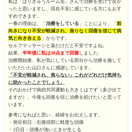
私は「はりきゅうルーム岳」さんで治療を受けで良か
ったと思いますし、現在不安に感じている方にもおす
すめできます。
一番の理由は、「
治療をしている
」ことにより、「
前
向きになり不安が軽減され、焦りなく回復を信じて病
気と向き合える
」からです。
セルフマッサージと薬だけだと不安ですよね。
結果、
半年後に私は30点まで回復
しました。
治療開始後、私が気にしている部分から治療を施して
いただいた山口さんに感謝しています。
「不安が軽減され、焦らない」これがどれだけ気持ち
に助かったことでしょう。
そのおかげで病的共同運動も大きくはでず（多少出て
ますが）、今後も回復を信じ治療を続けたいと思って
います。
参考になればと思い、経緯をお伝えします。
・発症初日：右後頭部に軽度な頭痛
・2日目：頭痛が強いときが生じる