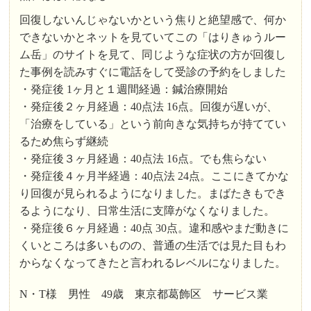
回復しないんじゃないかという焦りと絶望感で、何か
できないかとネットを見ていてこの「はりきゅうルー
ム岳」のサイトを見て、同じような症状の方が回復し
た事例を読みすぐに電話をして受診の予約をしました
・発症後 1ヶ月と１週間経過：鍼治療開始
・発症後２ヶ月経過：40点法 16点。回復が遅いが、
「治療をしている」という前向きな気持ちが持ててい
るため焦らず継続
・発症後３ヶ月経過：40点法 16点。でも焦らない
・発症後４ヶ月半経過：40点法 24点。ここにきてかな
り回復が見られるようになりました。まばたきもでき
るようになり、日常生活に支障がなくなりました。
・発症後６ヶ月経過：40点 30点。違和感やまだ動きに
くいところは多いものの、普通の生活では見た目もわ
からなくなってきたと言われるレベルになりました。
N・T様 男性 49歳 東京都葛飾区 サービス業