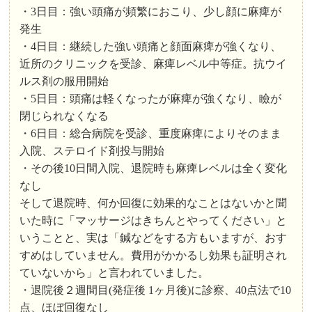
・3日目：強い頭痛が頻繁におこり、少し顔に麻痺が
発生
・4日目：継続した強い頭痛と顔面麻痺が強くなり、
近所のクリニックを受診、麻痺レベル中等症。抗ウイ
ルス剤の服用開始
・5日目：頭痛は軽くなったが麻痺が強くなり、瞼が
閉じられなくなる
・6日目：総合病院を受診、重度麻痺によりそのまま
入院、ステロイド剤投与開始
・その後10日間入院、退院時も麻痺レベルは全く変化
なし
そして退院時、何か回復に効果的なことはないかと聞
いた時に「マッサージはきちんとやってください」と
いうことと、実は「鍼などをする方もいますが、おす
すめはしていません。費用がかかるし効果も証明され
ていないから」と言われていました。
・退院後２週間目(発症後 1ヶ月後)に診察、40点法で10
点、ほぼ回復なし