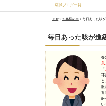
症状ブログ一覧
TOP
>
お客様の声
> 毎日あった咳
毎日あった咳が進
春
息
「
耳
と
服
週
6
い