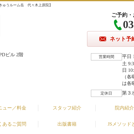
きゅうルーム岳 代々木上原院】
ご予約・
03
ネット予
Dビル 2階
平日 1
営業時間
土 9:
日 10
（各
は各
第３
定休日
ニュー／料金
スタッフ紹介
院内紹介
くあるご質問
出版書籍
JSメソッド