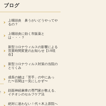
ブログ
上咽頭炎 鼻うがいどうやってや
るの？
上咽頭炎に効く市販薬と
は・・・？
新型コロナウィルスの影響による
営業時間変更のお知らせ【1/8現
在】
新型コロナウィルス対策の当院の
とりくみ
成長の鍵は「苦手」の中にあっ
た〜百聞は一見にしかず〜
顔面神経麻痺の専門家が教える、
で
イチオシのセルフケア法
絶対に迷わない！代々木上原院へ