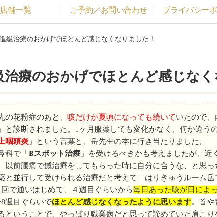
店舗一覧
ご予約／お問い合わせ
プライバシーポ
が進級治療のおかげでほとんど感じなくなりました！
級治療のおかげでほとんど感じなく
先の花粉症のあと、
咳だけが夏頃になっても続いて
いたので、
」と診断されました。1ヶ月服薬しても変化がなく、何か違う
上咽頭炎
」という言葉と、岳先生の本に行き当たりました。
鼻科で「
Bスポット治療
」を受けるべきかも考えましたが、近
、以前腰痛で鍼治療をしてもらった時に自分に合うな、と思っ
薬と並行して受けられる治療だと考えて、はりきゅうルーム岳
1回で通いはじめて、４週目ぐらいから
毎日あった咳が日によ
〜8週目ぐらいで
ほとんど感じなくなったように思います
。首や
るということで、やっぱり職業病だと思って諦めていた肩こり