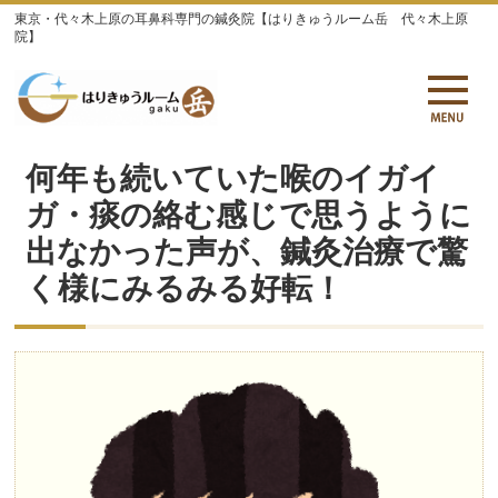
東京・代々木上原の耳鼻科専門の鍼灸院【はりきゅうルーム岳 代々木上原
院】
何年も続いていた喉のイガイ
ガ・痰の絡む感じで思うように
出なかった声が、鍼灸治療で驚
く様にみるみる好転！