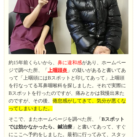
約15年前くらいから、
鼻に違和感
があり、ホームペー
ジで調べた所、「
上咽頭炎
」の疑いがあると書いてあ
って「上咽頭にはBスポットと印してあって」上咽頭
を行なってる耳鼻咽喉科を探しました。それで実際に
Bスポットを行ったのですが、痛みとかは我慢出来た
のですが、その後、
倦怠感がしてきて、気分が悪くな
ってしまいました。
そこで、またホームページを調べた所、「
Bスポット
では効かなかったら、鍼治療
」と書いてあって、すぐ
にここへ予約をしました。最初に行ってみて、スタッ