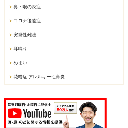
鼻・喉の炎症
コロナ後遺症
突発性難聴
耳鳴り
めまい
花粉症.アレルギー性鼻炎