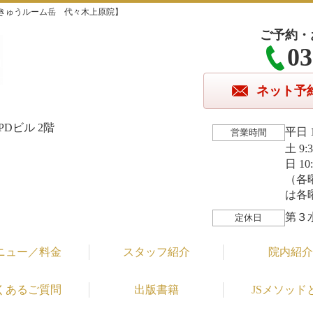
きゅうルーム岳 代々木上原院】
ご予約・
03
ネット予
Dビル 2階
平日 1
営業時間
土 9:
日 10
（各
は各
第３
定休日
ニュー／料金
スタッフ紹介
院内紹介
くあるご質問
出版書籍
JSメソッド