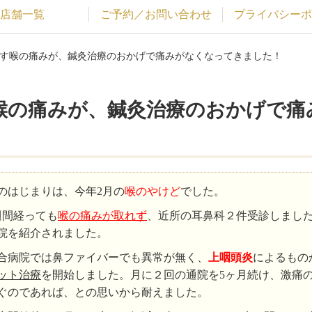
店舗一覧
ご予約／お問い合わせ
プライバシーポ
返す喉の痛みが、鍼灸治療のおかげで痛みがなくなってきました！
喉の痛みが、鍼灸治療のおかげで痛
のはじまりは、今年2月の
喉のやけど
でした。
週間経っても
喉の痛みが取れず
、近所の耳鼻科２件受診しまし
院を紹介されました。
合病院では鼻ファイバーでも異常が無く、
上咽頭炎
によるもの
ット治療
を開始しました。月に２回の通院を5ヶ月続け、激痛
ぐのであれば、との思いから耐えました。