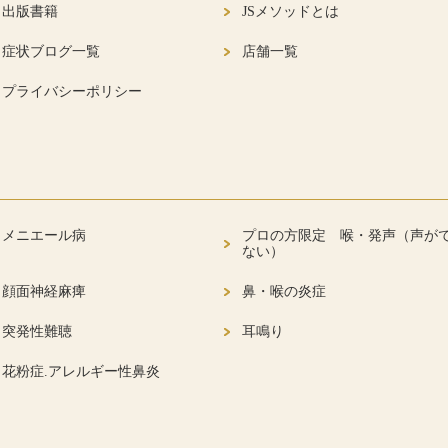
出版書籍
JSメソッドとは
症状ブログ一覧
店舗一覧
プライバシーポリシー
メニエール病
プロの方限定 喉・発声（声が
ない）
顔面神経麻痺
鼻・喉の炎症
突発性難聴
耳鳴り
花粉症.アレルギー性鼻炎