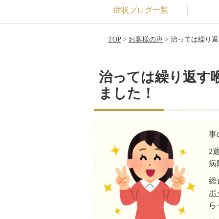
症状ブログ一覧
TOP
>
お客様の声
> 治っては繰り
治っては繰り返す
ました！
事
2
病
総
ポ
ら