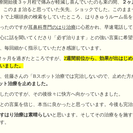
療開始後３ヶ月程で痛みが軽減し喜んでいたのも束の間、
２ヶ
。このまま治ると思っていた矢先、ショックでした。このまま
トで上咽頭炎の検索をしていたところ、はりきゅうルーム岳を
ったのですが
耳鼻科専門のはり治療
に心惹かれ、早速電話して
心に話を聞いてくださり「必ず治ります」との強い言葉に希望
、毎回細かく指示していただき感謝しています。
２ヶ月を過ぎたところですが、
2週間前位から、効果が出はじ
いました。
、佐藤さんの「Bスポット治療では完治しないので、止めた方
ット治療を止めました。
したのですが、その後徐々に快方へ向かっていきました。
との言葉を信じ、本当に良かったと思っています。今後も完治
すはり治療は素晴らしい
と思います。そしてその治療をを施す
す。