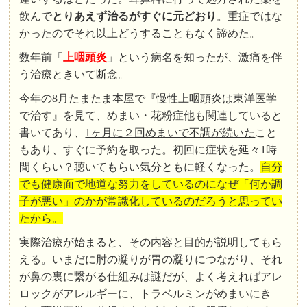
飲んで
とりあえず治るがすぐに元どおり
。重症ではな
かったのでそれ以上どうすることもなく諦めた。
数年前「
上咽頭炎
」という病名を知ったが、激痛を伴
う治療ときいて断念。
今年の8月たまたま本屋で『慢性上咽頭炎は東洋医学
で治す』を見て、めまい・花粉症他も関連していると
書いてあり、
1ヶ月に２回めまいで不調が続いた
こと
もあり、すぐに予約を取った。初回に症状を延々1時
間くらい？聴いてもらい気分ともに軽くなった。
自分
でも健康面で地道な努力をしているのになぜ「何か調
子が悪い」のかが常識化しているのだろうと思ってい
たから。
実際治療が始まると、その内容と目的が説明してもら
える。いまだに肘の凝りが胃の凝りにつながり、それ
が鼻の裏に繋がる仕組みは謎だが、よく考えればアレ
ロックがアレルギーに、トラベルミンがめまいにき