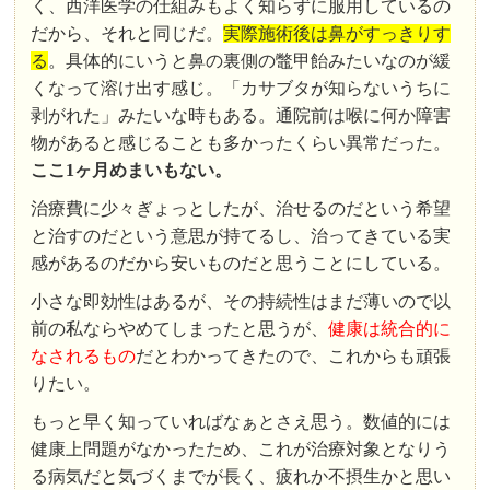
く、西洋医学の仕組みもよく知らずに服用しているの
だから、それと同じだ。
実際施術後は鼻がすっきりす
る
。具体的にいうと鼻の裏側の鼈甲飴みたいなのが緩
くなって溶け出す感じ。「カサブタが知らないうちに
剥がれた」みたいな時もある。通院前は喉に何か障害
物があると感じることも多かったくらい異常だった。
ここ1ヶ月めまいもない。
治療費に少々ぎょっとしたが、治せるのだという希望
と治すのだという意思が持てるし、治ってきている実
感があるのだから安いものだと思うことにしている。
小さな即効性はあるが、その持続性はまだ薄いので以
前の私ならやめてしまったと思うが、
健康は統合的に
なされるもの
だとわかってきたので、これからも頑張
りたい。
もっと早く知っていればなぁとさえ思う。数値的には
健康上問題がなかったため、これが治療対象となりう
る病気だと気づくまでが長く、疲れか不摂生かと思い