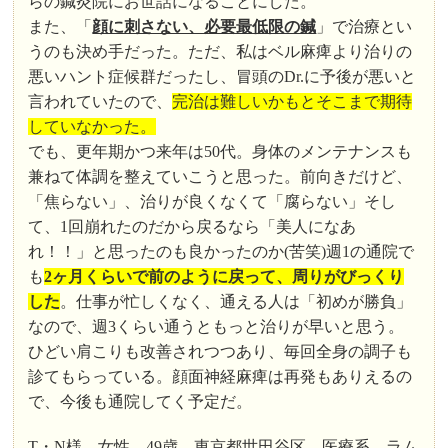
らの鍼灸院にお世話になることにした。
また、「
顔に刺さない、必要最低限の鍼
」で治療とい
うのも決め手だった。ただ、私はベル麻痺より治りの
悪いハント症候群だったし、冒頭のDr.に予後が悪いと
言われていたので、
完治は難しいかもとそこまで期待
していなかった。
でも、更年期かつ来年は50代。身体のメンテナンスも
兼ねて体調を整えていこうと思った。前向きだけど、
「焦らない」、治りが良くなくて「腐らない」そし
て、1回崩れたのだから戻るなら「美人になあ
れ！！」と思ったのも良かったのか(苦笑)週1の通院で
も
2ヶ月くらいで前のように戻って、周りがびっくり
した
。仕事が忙しくなく、通える人は「初めが勝負」
なので、週3くらい通うともっと治りが早いと思う。
ひどい肩こりも改善されつつあり、毎回全身の調子も
診てもらっている。顔面神経麻痺は再発もありえるの
で、今後も通院してく予定だ。
T・N様 女性 49歳 東京都世田谷区 医療系 ラム