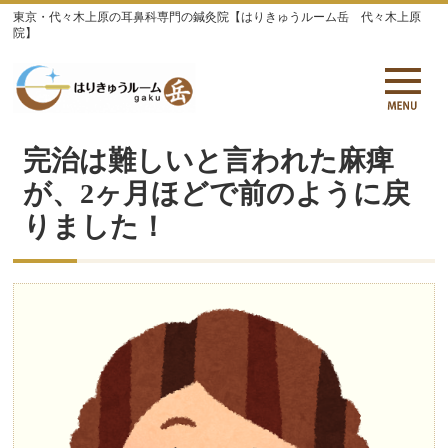
東京・代々木上原の耳鼻科専門の鍼灸院【はりきゅうルーム岳 代々木上原
院】
完治は難しいと言われた麻痺
が、2ヶ月ほどで前のように戻
りました！