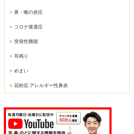
鼻・喉の炎症
コロナ後遺症
突発性難聴
耳鳴り
めまい
花粉症.アレルギー性鼻炎