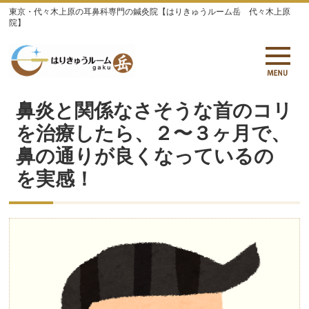
東京・代々木上原の耳鼻科専門の鍼灸院【はりきゅうルーム岳 代々木上原
院】
鼻炎と関係なさそうな首のコリ
を治療したら、２〜３ヶ月で、
鼻の通りが良くなっているの
を実感！