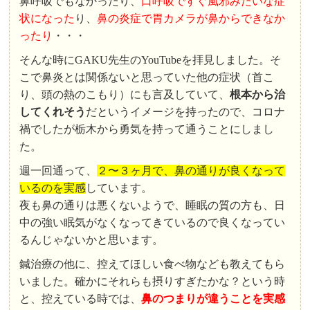
鼻呼吸でもなかったり、
口呼吸ですぐ風邪みたいな症
状になった
り、
鼻の炎症で胃カメラが鼻からできなか
ったり
・・・
そんな時にGAKU先生のYouTubeを拝見しました。そ
こで鼻炎とは関係ないと思っていた他の症状（首こ
り、頭の熱のこもり）にも言及していて、
根本から治
してくれそう
だというイメージを持ったので、コロナ
禍でしたが栃木から勇気を持って通うことにしまし
た。
週一回通って、
２〜３ヶ月で、鼻の通りが良くなって
いるのを実感
しています。
夜も鼻の通りは悪くないようで、睡眠の質の方も、日
中の強い眠気がなくなってきているので良くなってい
るんじゃないかと思います。
鍼治療の他に、控えてほしい食べ物なども教えてもら
いました。確かにそれらも摂りすぎたかな？という時
と、控えている時では、
鼻のつまりが違うことを実感