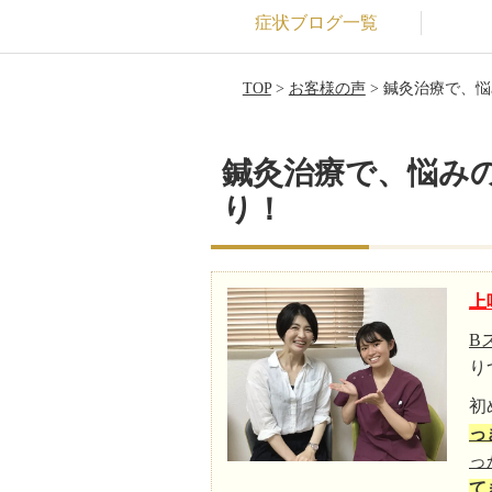
症状ブログ一覧
TOP
>
お客様の声
> 鍼灸治療で、
鍼灸治療で、悩み
り！
上
B
り
初
っ
っ
て