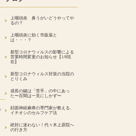
上咽頭炎 鼻うがいどうやってや
るの？
上咽頭炎に効く市販薬と
は・・・？
新型コロナウィルスの影響による
営業時間変更のお知らせ【1/8現
在】
新型コロナウィルス対策の当院の
とりくみ
成長の鍵は「苦手」の中にあっ
た〜百聞は一見にしかず〜
顔面神経麻痺の専門家が教える、
で
イチオシのセルフケア法
絶対に迷わない！代々木上原院へ
の行き方