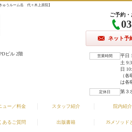
きゅうルーム岳 代々木上原院】
ご予約・
03
ネット予
Dビル 2階
平日 1
営業時間
土 9:
日 10
（各
は各
第３
定休日
ニュー／料金
スタッフ紹介
院内紹介
くあるご質問
出版書籍
JSメソッド