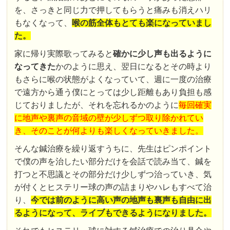
を、さっきと同じ力で押してもらうと痛みも消えハリ
もなくなって、
喉の筋全体もとても楽になっていまし
た。
家に帰り実際歌ってみると
確かに少し声も出るように
なってきた
かのように思え、翌日になるとその時より
もさらに喉の状態がよくなっていて、週に一度の治療
で遠方から通う僕にとっては少し距離もあり負担も感
じておりましたが、それを忘れるかのように
毎回確実
に地声や裏声の音域の壁が少しずつ取り除かれてい
き、そのことが何よりも楽しくなっていきました。
そんな鍼治療を繰り返すうちに、先生はピンポイント
で僕の声を治したい部分だけを会話で読み当て、鍼を
打つと不思議とその部分だけ少しずつ治っていき、気
が付くとヒステリー球の声の詰まりやハレもすべて治
り、
今では前のように高い声の地声も裏声も自由に出
るようになって、ライブもできるようになりました。