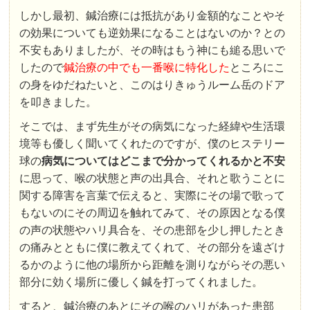
しかし最初、鍼治療には抵抗があり金額的なことやそ
の効果についても逆効果になることはないのか？との
不安もありましたが、その時はもう神にも縋る思いで
したので
鍼治療の中でも一番喉に特化した
ところにこ
の身をゆだねたいと、このはりきゅうルーム岳のドア
を叩きました。
そこでは、まず先生がその病気になった経緯や生活環
境等も優しく聞いてくれたのですが、僕のヒステリー
球の
病気についてはどこまで分かってくれるかと不安
に思って、喉の状態と声の出具合、それと歌うことに
関する障害を言葉で伝えると、実際にその場で歌って
もないのにその周辺を触れてみて、その原因となる僕
の声の状態やハリ具合を、その患部を少し押したとき
の痛みとともに僕に教えてくれて、その部分を遠ざけ
るかのように他の場所から距離を測りながらその悪い
部分に効く場所に優しく鍼を打ってくれました。
すると、鍼治療のあとにその喉のハリがあった患部