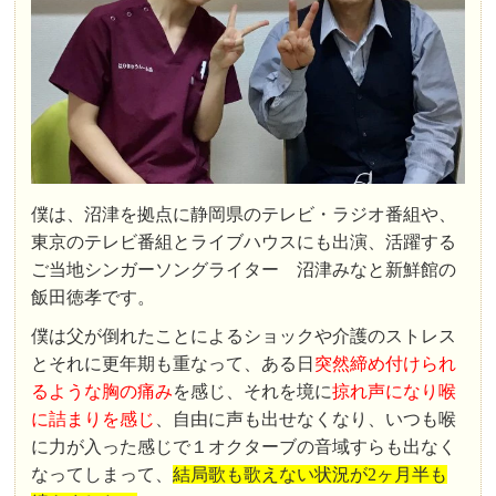
僕は、沼津を拠点に静岡県のテレビ・ラジオ番組や、
東京のテレビ番組とライブハウスにも出演、活躍する
ご当地シンガーソングライター 沼津みなと新鮮館の
飯田徳孝です。
僕は父が倒れたことによるショックや介護のストレス
とそれに更年期も重なって、ある日
突然締め付けられ
るような胸の痛み
を感じ、それを境に
掠れ声になり喉
に詰まりを感じ
、自由に声も出せなくなり、いつも喉
に力が入った感じで１オクターブの音域すらも出なく
なってしまって、
結局歌も歌えない状況が2ヶ月半も