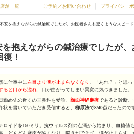
店舗一覧
ご予約／お問い合わせ
プライバシーポ
り不安を抱えながらの鍼治療でしたが、お医者さんも驚くようなスピード
安を抱えながらの鍼治療でしたが、
回復！
然に仕事中に
右目より涙が止まらなくなり
、「あれ？」と思っ
すると口から溢れ
、口が曲がってしまい異変に気づきました。
日勤め先の近くの耳鼻科を受診。
顔面神経麻痺
であると診断。
介状を書いていただき受信すると、
柳原法で8/40点
だったので
。
テロイドを160ミリ。抗ウィルス剤の点滴から始まり、血糖値
事。どんどん麻痺が酷くなり、瞬きができず、涙が止まらず、