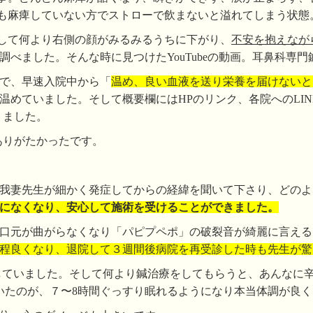
も麻痺していない方でストローで飲まないと溢れてしまう状態
して何より右側の顔がみるみるうちに下がり、
不安を抱えなが
べました。そんな時に見つけたYouTubeの動画。耳鼻科専門
で、早速入院中から「
温め、良い血液を送り栄養を届けないと
温めていました。そして概要欄にはHPのリンク、各院へのLI
りました。
ありがたかったです。
我妻先生が細かく発症してからの経緯を聞いて下さり、どのよ
になくなり、安心して施術を受けることができました。
口元が曲がらなくなり「パピプペポ」の破裂音が綺麗に言える
程良くなり、退院して３週間後病院を再受診した時も先生が驚
していました。そして何より鍼治療をしてもらうと、あんなに
いたのが、７〜8時間ぐっすり眠れるようになり本当体調が良