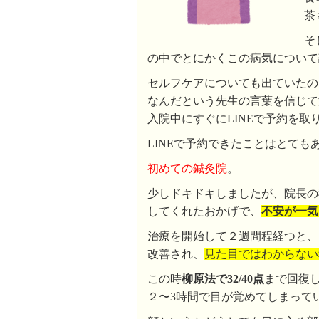
茶
そ
の中でとにかくこの病気について調
セルフケアについても出ていたの
なんだという先生の言葉を信じて
入院中にすぐにLINEで予約を取
LINEで予約できたことはとても
初めての鍼灸院
。
少しドキドキしましたが、院長の
してくれたおかげで、
不安が一気
治療を開始して２週間程経つと、
改善され、
見た目ではわからない
この時
柳原法で32/40点
まで回復
２〜3時間で目が覚めてしまって