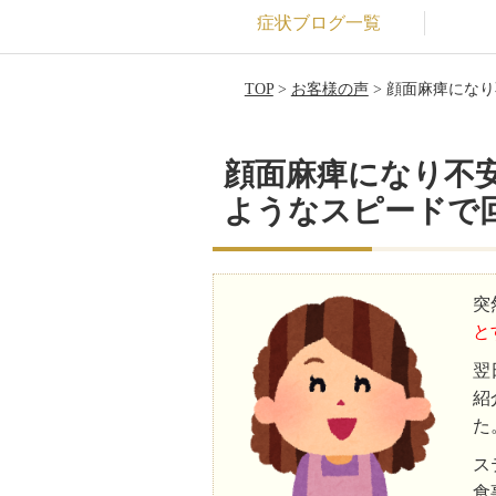
症状ブログ一覧
TOP
>
お客様の声
> 顔面麻痺にな
顔面麻痺になり不
ようなスピードで
突
と
翌
紹
た
ス
食