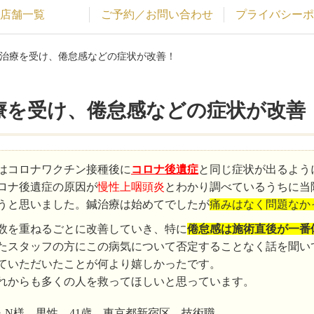
店舗一覧
ご予約／お問い合わせ
プライバシーポ
で治療を受け、倦怠感などの症状が改善！
療を受け、倦怠感などの症状が改善
はコロナワクチン接種後に
コロナ後遺症
と同じ症状が出るよう
ロナ後遺症の原因が
慢性上咽頭炎
とわかり調べているうちに当
うと思いました。鍼治療は始めてでしたが
痛みはなく問題なか
数を重ねるごとに改善していき、特に
倦怠感は施術直後が一番
たスタッフの方にこの病気について否定することなく話を聞い
ていただいたことが何より嬉しかったです。
れからも多くの人を救ってほしいと思っています。
・N様 男性 41歳 東京都新宿区 技術職