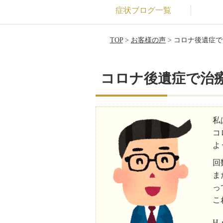
症状ブログ一覧
TOP
>
お客様の声
> コロナ後遺症
コロナ後遺症で治
私
コ
よ
回
ま
っ
こ
H