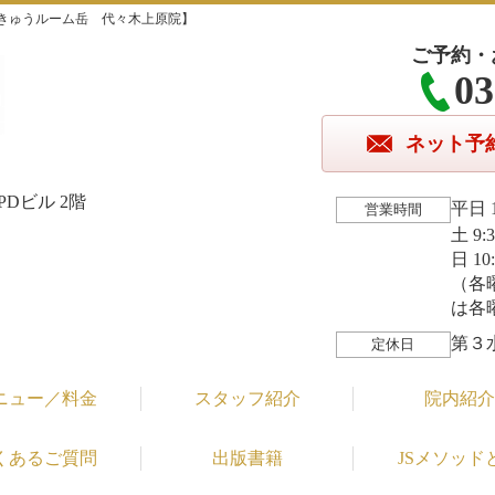
きゅうルーム岳 代々木上原院】
ご予約・
03
ネット予
Dビル 2階
平日 1
営業時間
土 9:
日 10
（各
は各
第３
定休日
ニュー／料金
スタッフ紹介
院内紹介
くあるご質問
出版書籍
JSメソッド