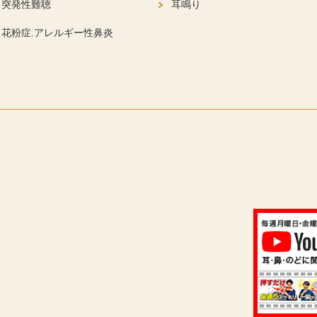
突発性難聴
耳鳴り
花粉症.アレルギー性鼻炎