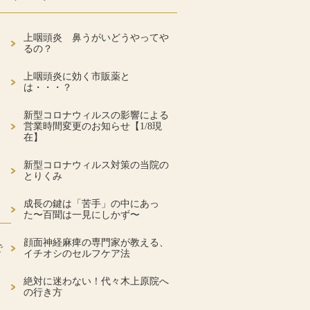
上咽頭炎 鼻うがいどうやってや
るの？
上咽頭炎に効く市販薬と
は・・・？
新型コロナウィルスの影響による
営業時間変更のお知らせ【1/8現
在】
新型コロナウィルス対策の当院の
とりくみ
成長の鍵は「苦手」の中にあっ
た〜百聞は一見にしかず〜
顔面神経麻痺の専門家が教える、
で
イチオシのセルフケア法
絶対に迷わない！代々木上原院へ
の行き方